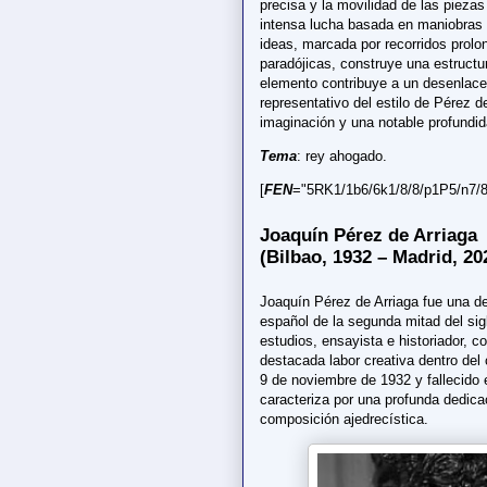
precisa y la movilidad de las pieza
intensa lucha basada en maniobras 
ideas, marcada por recorridos prol
paradójicas, construye una estruct
elemento contribuye a un desenlace 
representativo del estilo de Pérez
imaginación y una notable profundida
Tema
: rey ahogado.
[
FEN
="5RK1/1b6/6k1/8/8/p1P5/n7/8 
Joaquín Pérez de Arriaga
(Bilbao, 1932 – Madrid, 20
Joaquín Pérez de Arriaga fue una de 
español de la segunda mitad del si
estudios, ensayista e historiador, c
destacada labor creativa dentro del
9 de noviembre de 1932 y fallecido e
caracteriza por una profunda dedicac
composición ajedrecística.