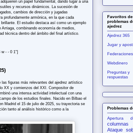
s adquieren un papel fundamental, dando lugar a una
sutiles y recursos dinámicos. La sucesión de
ongados, cambios de dirección y jugadas
Favoritos de
ura profundamente armónica, en la que cada
problemas d
brillante. El estudio destaca así como un ejemplo
ajedrez
 de Arriaga, combinando economía de medios,
d técnica dentro del ámbito del final artístico.
Ajedrez 365
Jugar y apost
w - - 0 1"]
Federaciones
Webdinero
25)
Preguntas y
respuestas
las figuras más relevantes del ajedrez artístico
glo XX y comienzos del XXI. Compositor de
ombinó una intensa actividad intelectual con una
 campo de los estudios finales. Nacido en Bilbao el
n Madrid el 15 de julio de 2025, su trayectoria se
Problemas d
ión tanto al análisis histórico como a la
Apertura d
columnas
Ataque sob