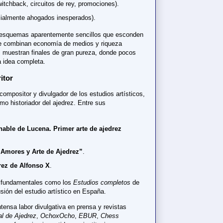
itchback, circuitos de rey, promociones).
cialmente ahogados inesperados).
 esquemas aparentemente sencillos que esconden
ue combinan economía de medios y riqueza
s muestran finales de gran pureza, donde pocos
a idea completa.
itor
ompositor y divulgador de los estudios artísticos,
mo historiador del ajedrez. Entre sus
nable de Lucena. Primer arte de ajedrez
 Amores y Arte de Ajedrez”
.
rez de Alfonso X
.
s fundamentales como los
Estudios completos
de
usión del estudio artístico en España.
tensa labor divulgativa en prensa y revistas
al de Ajedrez
,
OchoxOcho
,
EBUR
,
Chess