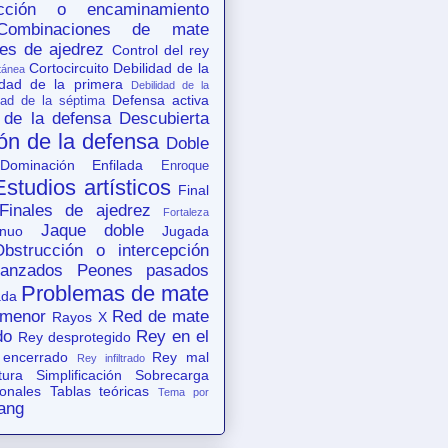
acción o encaminamiento
Combinaciones de mate
es de ajedrez
Control del rey
Cortocircuito
Debilidad de la
tánea
idad de la primera
Debilidad de la
Defensa activa
dad de la séptima
 de la defensa
Descubierta
ón de la defensa
Doble
Dominación
Enfilada
Enroque
Estudios artísticos
Final
Finales de ajedrez
Fortaleza
Jaque doble
nuo
Jugada
Obstrucción o intercepción
anzados
Peones pasados
Problemas de mate
ada
 menor
Red de mate
Rayos X
do
Rey en el
Rey desprotegido
 encerrado
Rey mal
Rey infiltrado
tura
Simplificación
Sobrecarga
ionales
Tablas teóricas
Tema por
ang