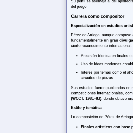
Su perfil se asemeja al del ajedreci
del juego.
Carrera como compositor
Especialización en estudios artís
Pérez de Arriaga, aunque compuso d
fundamentalmente
un gran divulg
cierto reconocimiento internacional
Precisión técnica en finales c
Uso de ideas modernas combi
Interés por temas como el ahog
circuitos de piezas.
Sus estudios fueron publicados en r
competiciones internacionales, com
(WCCT, 1981–83)
, donde obtuvo una
Estilo y temática
La composición de Pérez de Arriaga 
Finales artísticos con base p