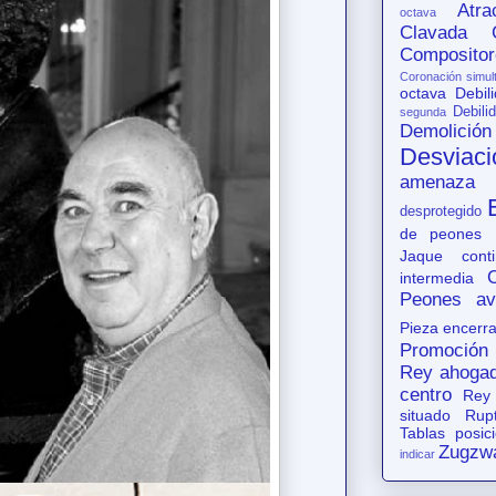
Atr
octava
Clavada
Compositor
Coronación simul
octava
Debil
Debili
segunda
Demolición
Desviaci
amenaza
desprotegido
de peones
Jaque conti
intermedia
Peones av
Pieza encerr
Promoción
Rey ahoga
centro
Rey
situado
Rup
Tablas posic
Zugzw
indicar