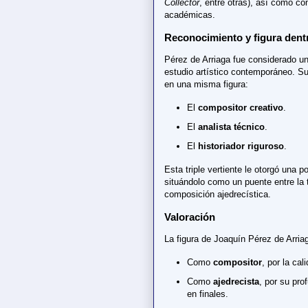
Collector
, entre otras), así como co
académicas.
Reconocimiento y figura dentr
Pérez de Arriaga fue considerado un
estudio artístico contemporáneo. S
en una misma figura:
El
compositor creativo
.
El
analista técnico
.
El
historiador riguroso
.
Esta triple vertiente le otorgó una p
situándolo como un puente entre la t
composición ajedrecística.
Valoración
La figura de Joaquín Pérez de Arriag
Como
compositor
, por la cal
Como
ajedrecista
, por su pro
en finales.