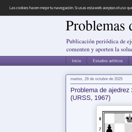
Las cookies hacen mejor tu navegación. Si usas esta web aceptas el uso qu
Problemas 
Publicación periódica de ej
comenten y aporten la solu
Inicio
Estudios artíticos
martes, 28 de octubre de 2025
Problema de ajedrez 
(URSS, 1967)