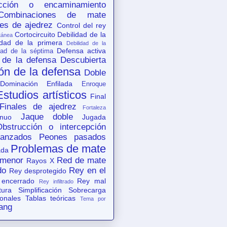
acción o encaminamiento
Combinaciones de mate
es de ajedrez
Control del rey
Cortocircuito
Debilidad de la
tánea
idad de la primera
Debilidad de la
Defensa activa
dad de la séptima
 de la defensa
Descubierta
ón de la defensa
Doble
Dominación
Enfilada
Enroque
Estudios artísticos
Final
Finales de ajedrez
Fortaleza
Jaque doble
nuo
Jugada
Obstrucción o intercepción
anzados
Peones pasados
Problemas de mate
ada
 menor
Red de mate
Rayos X
do
Rey en el
Rey desprotegido
 encerrado
Rey mal
Rey infiltrado
tura
Simplificación
Sobrecarga
ionales
Tablas teóricas
Tema por
ang