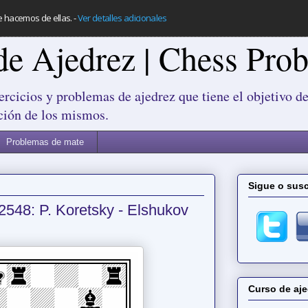
e hacemos de ellas.
-
Ver detalles adicionales
de Ajedrez | Chess Pro
ercicios y problemas de ajedrez que tiene el objetivo de
ción de los mismos.
Problemas de mate
Sigue o susc
2548: P. Koretsky - Elshukov
Curso de aje