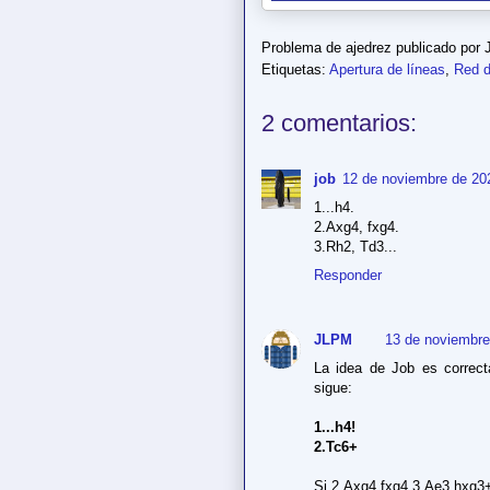
Problema de ajedrez publicado por
Etiquetas:
Apertura de líneas
,
Red 
2 comentarios:
job
12 de noviembre de 202
1...h4.
2.Axg4, fxg4.
3.Rh2, Td3...
Responder
JLPM
13 de noviembre
La idea de Job es correcta
sigue:
1...h4!
2.Tc6+
Si 2.Axg4 fxg4 3.Ae3 hxg3