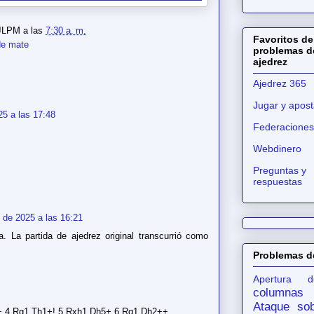
JLPM
a las
7:30 a. m.
Favoritos de
de mate
problemas d
ajedrez
Ajedrez 365
Jugar y apost
5 a las 17:48
Federaciones
Webdinero
Preguntas y
respuestas
 de 2025 a las 16:21
. La partida de ajedrez original transcurrió como
Problemas d
Apertura d
columnas
Ataque sob
+ 4.Rg1 Th1+! 5.Rxh1 Dh5+ 6.Rg1 Dh2++.