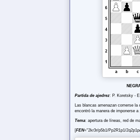
NEGRA
Partida de ajedrez
: P. Koretsky - 
Las blancas amenazan comerse la 
encontró la manera de imponerse 
Tema
: apertura de líneas, red de m
[
FEN
="2kr3r/p5b1/Pp2R1p1/2q2p1p