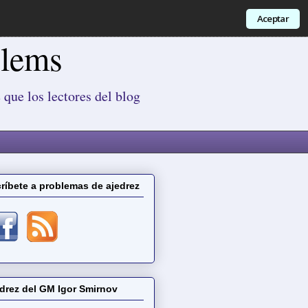
Aceptar
blems
 que los lectores del blog
ríbete a problemas de ajedrez
drez del GM Igor Smirnov