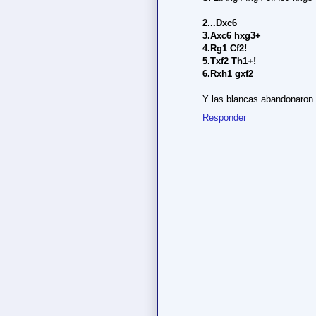
2...Dxc6
3.Axc6 hxg3+
4.Rg1 Cf2!
5.Txf2 Th1+!
6.Rxh1 gxf2
Y las blancas abandonaron.
Responder