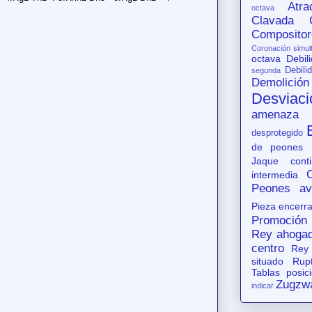
Atr
octava
Clavada
Compositor
Coronación simul
octava
Debil
Debili
segunda
Demolición
Desviaci
amenaza
desprotegido
de peones
Jaque conti
intermedia
Peones av
Pieza encerr
Promoción
Rey ahoga
centro
Rey
situado
Rup
Tablas posic
Zugzw
indicar