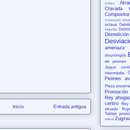
Atr
octava
Clavada
Compositor
Coronación simul
octava
Debil
Debili
segunda
Demolición
Desviaci
amenaza
desprotegido
de peones
Jaque conti
intermedia
Peones av
Pieza encerr
Promoción
Rey ahoga
centro
Rey
Inicio
Entrada antigua
situado
Rup
Tablas posic
Zugzw
indicar