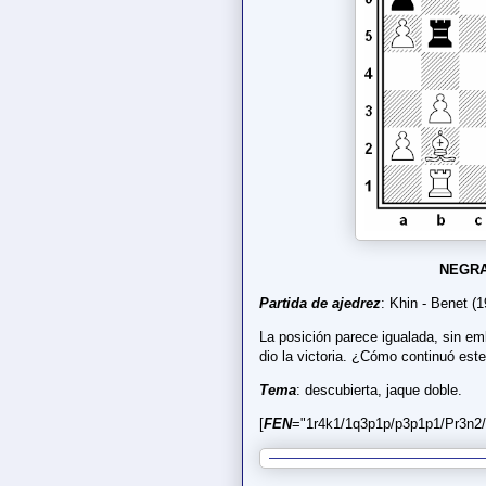
NEGRA
Partida de ajedrez
: Khin - Benet (1
La posición parece igualada, sin e
dio la victoria. ¿Cómo continuó est
Tema
: descubierta, jaque doble.
[
FEN
="1r4k1/1q3p1p/p3p1p1/Pr3n2