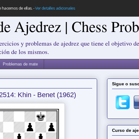
e hacemos de ellas.
-
Ver detalles adicionales
de Ajedrez | Chess Pro
ercicios y problemas de ajedrez que tiene el objetivo de
ción de los mismos.
Problemas de mate
Sigue o susc
2514: Khin - Benet (1962)
Curso de aje