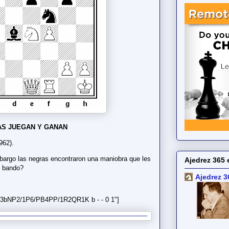
S JUEGAN Y GANAN
962).
mbargo las negras encontraron una maniobra que les
Ajedrez 365 
e bando?
Ajedrez 3
/3bNP2/1P6/PB4PP/1R2QR1K b - - 0 1"]