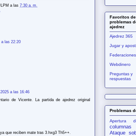
JLPM
a las
7:30 a. m.
e
Favoritos de
problemas d
ajedrez
Ajedrez 365
 a las 22:20
Jugar y apost
Federaciones
Webdinero
Preguntas y
respuestas
 2025 a las 16:46
ario de Vicente. La partida de ajedrez original
Problemas d
Apertura d
columnas
Ataque sob
ya que reciben mate tras 3.hxg3 Th5++.