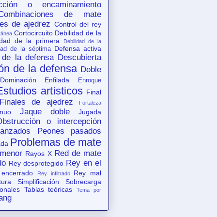
acción o encaminamiento
Combinaciones de mate
es de ajedrez
Control del rey
Cortocircuito
Debilidad de la
tánea
idad de la primera
Debilidad de la
Defensa activa
dad de la séptima
 de la defensa
Descubierta
ón de la defensa
Doble
Dominación
Enfilada
Enroque
Estudios artísticos
Final
Finales de ajedrez
Fortaleza
Jaque doble
nuo
Jugada
Obstrucción o intercepción
anzados
Peones pasados
Problemas de mate
ada
 menor
Red de mate
Rayos X
do
Rey en el
Rey desprotegido
 encerrado
Rey mal
Rey infiltrado
tura
Simplificación
Sobrecarga
ionales
Tablas teóricas
Tema por
ang