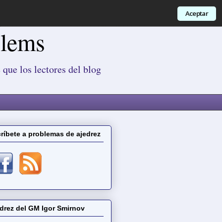
Aceptar
blems
 que los lectores del blog
ríbete a problemas de ajedrez
drez del GM Igor Smirnov