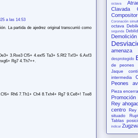
Atr
octava
Clavada
Compositor
25 a las 14:53
Coronación simul
octava
Debil
ión. La partida de ajedrez original transcurrió como
Debili
segunda
Demolición
Desviaci
amenaza
 De3+ 3.Rxe3 Cf5+ 4.exf5 Ta3+ 5.Rf2 Txf3+ 6.Axf3
desprotegido
.hxg6+ Rg7 4.Th7++.
de peones
Jaque conti
intermedia
Peones av
Pieza encerr
 6.Cf6+ Rh6 7.Th1+ Ch4 8.Txh4+ Rg7 9.Ce8+! Txe8
Promoción
Rey ahoga
centro
Rey
situado
Rup
Tablas posic
Zugzw
indicar