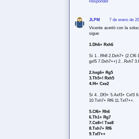
Responder
JLPM
7 de enero de 20
Vicente acertó con la soluc
sigue:
1.Dh6+ Rxh6
Si 1...Rh8 2.Dxh7+ (2.Cf6
gxf5 7.Dxh7++) 2...Rxh7 3
2.hxg6+ Rg5
3.Th5+! Rxh5
4.f4+ Cxe2
Si 4...Df3+ 5.Axf3+ Cxf3
10.Txh7+ Rf6 11.Txf7++.
5.Cf6+ Rh6
6.Th1+ Rg7
7.Ce8+! Txe8
8.Txh7+ Rf6
9.Txf7++