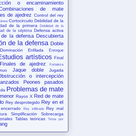
acción o encaminamiento
Combinaciones de mate
es de ajedrez
Control del rey
Cortocircuito
Debilidad de la
tánea
idad de la primera
Debilidad de la
Defensa activa
dad de la séptima
 de la defensa
Descubierta
ón de la defensa
Doble
Dominación
Enfilada
Enroque
Estudios artísticos
Final
Finales de ajedrez
Fortaleza
Jaque doble
nuo
Jugada
Obstrucción o intercepción
anzados
Peones pasados
Problemas de mate
ada
 menor
Red de mate
Rayos X
do
Rey en el
Rey desprotegido
 encerrado
Rey mal
Rey infiltrado
tura
Simplificación
Sobrecarga
ionales
Tablas teóricas
Tema por
ang