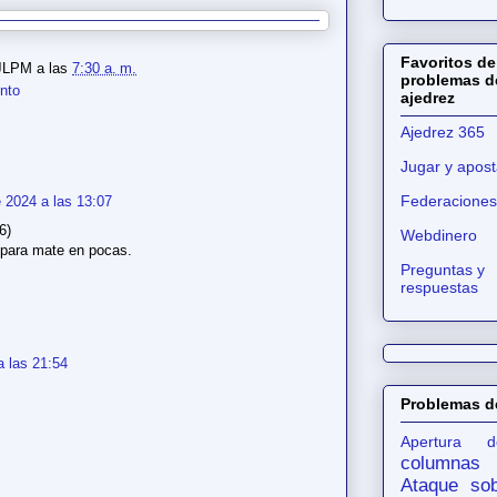
Favoritos de
JLPM
a las
7:30 a. m.
problemas d
nto
ajedrez
Ajedrez 365
Jugar y apost
Federaciones
 2024 a las 13:07
6)
Webdinero
 para mate en pocas.
Preguntas y
respuestas
a las 21:54
Problemas d
Apertura d
columnas
Ataque sob