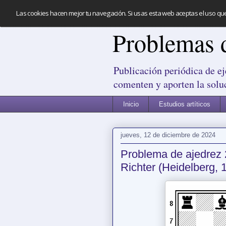
Las cookies hacen mejor tu navegación. Si usas esta web aceptas el uso qu
Problemas 
Publicación periódica de ej
comenten y aporten la solu
Inicio
Estudios artíticos
jueves, 12 de diciembre de 2024
Problema de ajedrez 
Richter (Heidelberg, 