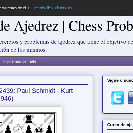
e hacemos de ellas.
-
Ver detalles adicionales
de Ajedrez | Chess Pro
ercicios y problemas de ajedrez que tiene el objetivo de
ción de los mismos.
Problemas de mate
Sigue o susc
2439: Paul Schmidt - Kurt
1946)
Curso de aje