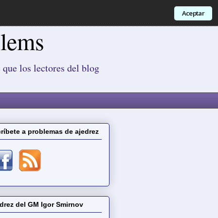
Aceptar
blems
 que los lectores del blog
ríbete a problemas de ajedrez
drez del GM Igor Smirnov