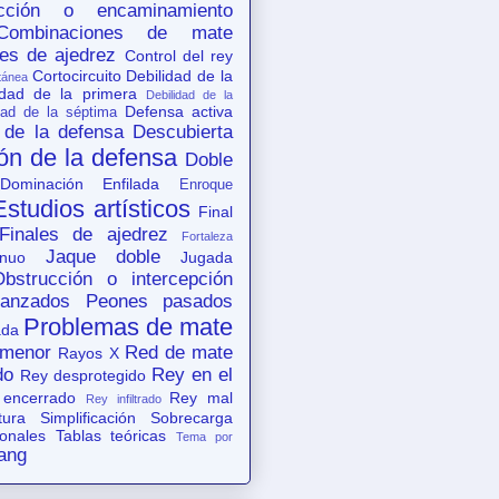
acción o encaminamiento
Combinaciones de mate
es de ajedrez
Control del rey
Cortocircuito
Debilidad de la
tánea
idad de la primera
Debilidad de la
Defensa activa
dad de la séptima
 de la defensa
Descubierta
ón de la defensa
Doble
Dominación
Enfilada
Enroque
Estudios artísticos
Final
Finales de ajedrez
Fortaleza
Jaque doble
nuo
Jugada
Obstrucción o intercepción
anzados
Peones pasados
Problemas de mate
ada
 menor
Red de mate
Rayos X
do
Rey en el
Rey desprotegido
 encerrado
Rey mal
Rey infiltrado
tura
Simplificación
Sobrecarga
ionales
Tablas teóricas
Tema por
ang