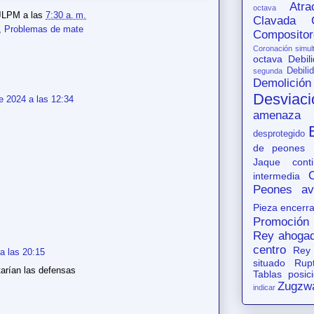
Atr
octava
JLPM
a las
7:30 a. m.
Clavada
,
Problemas de mate
Compositor
Coronación simul
octava
Debil
Debili
segunda
Demolición
Desviaci
e 2024 a las 12:34
amenaza
desprotegido
de peones
Jaque conti
intermedia
Peones av
Pieza encerr
Promoción
Rey ahoga
centro
Rey
a las 20:15
situado
Rup
tarían las defensas
Tablas posic
Zugzw
indicar