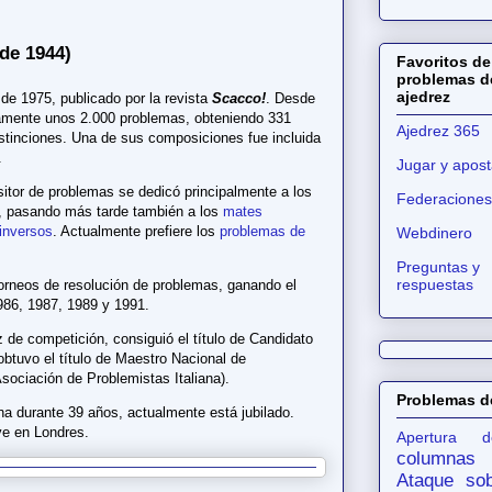
de 1944)
Favoritos de
problemas d
ajedrez
de 1975, publicado por la revista
Scacco!
. Desde
mente unos 2.000 problemas, obteniendo 331
Ajedrez 365
stinciones. Una de sus composiciones fue incluida
.
Jugar y apost
tor de problemas se dedicó principalmente a los
Federaciones
, pasando más tarde también a los
mates
inversos
. Actualmente prefiere los
problemas de
Webdinero
Preguntas y
respuestas
torneos de resolución de problemas, ganando el
986, 1987, 1989 y 1991.
z de competición, consiguió el título de Candidato
btuvo el título de Maestro Nacional de
sociación de Problemistas Italiana).
Problemas d
na durante 39 años, actualmente está jubilado.
ve en Londres.
Apertura d
columnas
Ataque sob