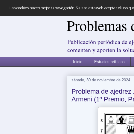
Las cookies hacen mejor tu navegación. Si usas esta web aceptas el uso qu
Problemas 
Publicación periódica de ej
comenten y aporten la solu
Inicio
Estudios artíticos
sábado, 30 de noviembre de 2024
Problema de ajedrez 
Armeni (1º Premio, P