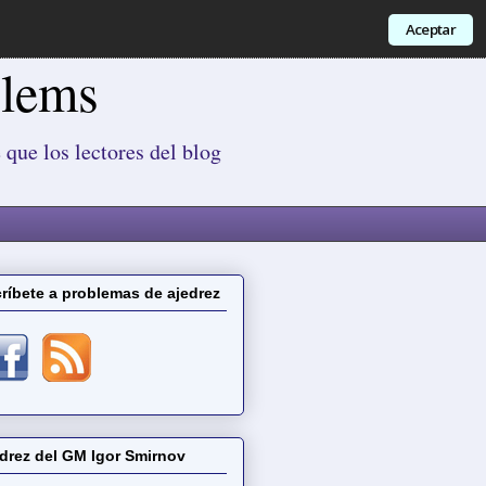
Aceptar
blems
 que los lectores del blog
ríbete a problemas de ajedrez
drez del GM Igor Smirnov