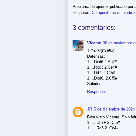
Problema de ajedrez publicado por
Etiquetas:
Compositores de ajedrez
3 comentarios:
Vicente
30 de noviembre d
1.Cxd6!(Cxb5#).
Defensas:
1....Dxd6 2.Ag7#
1....Rxc3 2.Ce4#
1....Dd7. 2.Cf5#
1....Dxd8. 2.Cf5#
Saludos
Responder
JR
5 de diciembre de 2024 
Bien visto Vicente. Solo fal
1. ... Dh7+ 2. Cf5#
1. ... Rc5 2. Cc4#