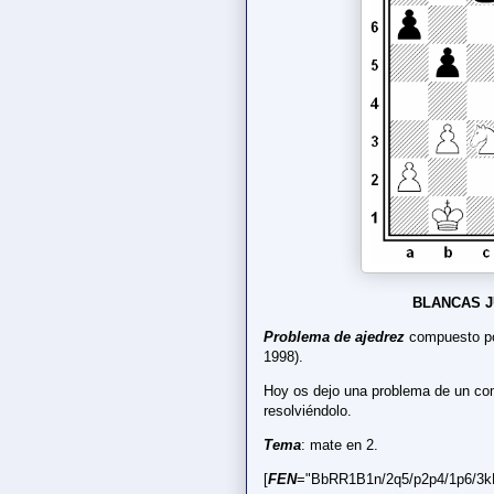
BLANCAS J
Problema de ajedrez
compuesto por
1998).
Hoy os dejo una problema de un com
resolviéndolo.
Tema
: mate en 2.
[
FEN
="BbRR1B1n/2q5/p2p4/1p6/3kN