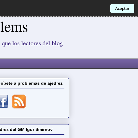
Aceptar
blems
 que los lectores del blog
ríbete a problemas de ajedrez
drez del GM Igor Smirnov