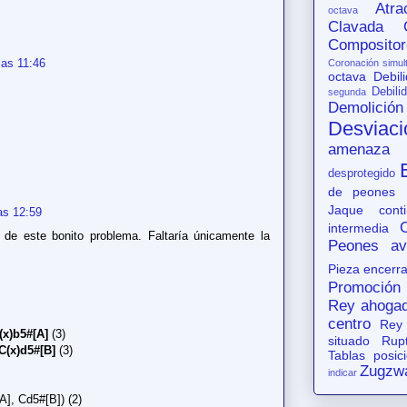
Atr
octava
Clavada
Compositor
las 11:46
Coronación simul
octava
Debil
Debili
segunda
Demolición
Desviaci
amenaza
desprotegido
de peones
Jaque conti
as 12:59
intermedia
 de este bonito problema. Faltaría únicamente la
Peones av
Pieza encerr
Promoción
Rey ahoga
centro
Rey
C(x)b5#[A]
(3)
situado
Rup
 C(x)d5#[B]
(3)
Tablas posic
Zugzw
indicar
A], Cd5#[B]) (2)