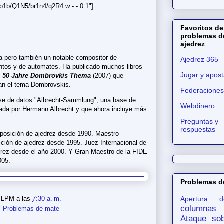
b/Q1N5/br1n4/q2R4 w - - 0 1"]
Favoritos de
problemas d
ajedrez
a pero también un notable compositor de
Ajedrez 365
tos y de automates. Ha publicado muchos libros
Jugar y apost
s
50 Jahre Dombrovkis Thema
(2007) que
an el tema Dombrovskis.
Federaciones
base de datos "Albrecht-Sammlung", una base de
Webdinero
ada por Hermann Albrecht y que ahora incluye más
Preguntas y
respuestas
posición de ajedrez desde 1990. Maestro
ición de ajedrez desde 1995. Juez Internacional de
rez desde el año 2000. Y Gran Maestro de la FIDE
005.
Problemas d
JLPM
a las
7:30 a. m.
Apertura d
columnas
,
Problemas de mate
Ataque sob