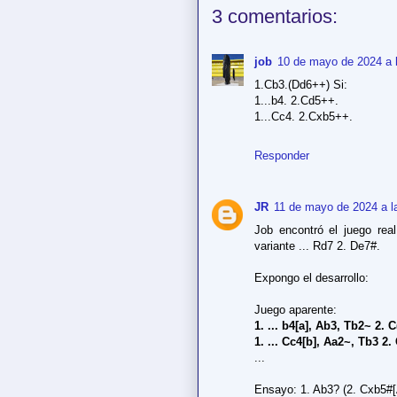
3 comentarios:
job
10 de mayo de 2024 a 
1.Cb3.(Dd6++) Si:
1...b4. 2.Cd5++.
1...Cc4. 2.Cxb5++.
Responder
JR
11 de mayo de 2024 a l
Job encontró el juego real
variante ... Rd7 2. De7#.
Expongo el desarrollo:
Juego aparente:
1. ... b4[a], Ab3, Tb2~ 2. 
1. ... Cc4[b], Aa2~, Tb3 2.
...
Ensayo: 1. Ab3? (2. Cxb5#[