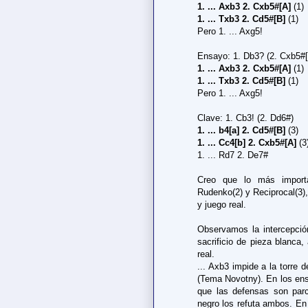
1. ... Axb3 2. Cxb5#[A]
(1)
1. ... Txb3 2. Cd5#[B]
(1)
Pero 1. ... Axg5!
Ensayo: 1. Db3? (2. Cxb5#[
1. ... Axb3 2. Cxb5#[A]
(1)
1. ... Txb3 2. Cd5#[B]
(1)
Pero 1. ... Axg5!
Clave: 1. Cb3! (2. Dd6#)
1. ... b4[a] 2. Cd5#[B]
(3)
1. ... Cc4[b] 2. Cxb5#[A]
(3
1. ... Rd7 2. De7#
Creo que lo más import
Rudenko(2) y Reciprocal(3), 
y juego real.
Observamos la intercepción
sacrificio de pieza blanca,
real.
... Axb3 impide a la torre 
(Tema Novotny). En los e
que las defensas son parc
negro los refuta ambos. En