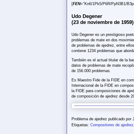
[
FEN
="Kn6/1Pk5/P6R/PpN3B1/B3pp1
Udo Degener
(23 de noviembre de 1959)
Udo Degener es un prestigioso poet
problemas de mate en dos movimien
de problemas de ajedrez, entre ello
contiene 1234 problemas que abord
También es el actual titular de la 
datos de problemas de mate recopil
de 156.000 problemas.
Es Maestro Fide de la FIDE en com
Internacional de la FIDE en compos
la FIDE para composiciones de ajed
de composición de ajedrez desde 2
Problema de ajedrez publicado por
Etiquetas:
Compositores de ajedrez