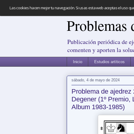
Las cookies hacen mejor tu navegación. Si usas esta web aceptas el uso qu
Problemas 
Publicación periódica de ej
comenten y aporten la solu
Inicio
Estudios artíticos
sábado, 4 de mayo de 2024
Problema de ajedrez 
Degener (1º Premio, 
Album 1983-1985)