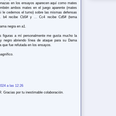
menazas en los ensayos aparecen aquí como mates
mbién ambos mates en el juego aparente (mates
 si le cedemos el turno) sobre las mismas defensas
.. b4 recibe Cb5# y ... Cc4 recibe Cd5# (tema
Dama negra en a1.
s figuras a mí personalmente me gusta mucho la
ey negro abriendo línea de ataque para su Dama
a que fue refutada en los ensayos.
agnífico.
024 a las 12:26
 Gracias por tu inestimable colaboración.