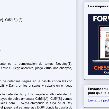
Los mejores
A], Cd5#[B]) (2)
)
ante es la combinación de temas Novotny(1),
entre el juego aparente, juego virtual (los ensayos)
 de defensas negras en la casilla crítica b3 con
 alfil y Dama en los ensayos y caballo en el juego
Envíanos tu 
para que lo
de b2 defender b5 y Txb3 impide al alfil defender d5
nsayos de doble amenaza Cxb5#[A], Cd5#[B] vemos
Envía tus pr
iales pero ... Axg5! otorgando la fuga d8 al Rey
 el juego real se amenaza Dd6# donde la casilla d8