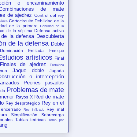
acción o encaminamiento
Combinaciones de mate
es de ajedrez
Control del rey
Cortocircuito
Debilidad de la
tánea
idad de la primera
Debilidad de la
Defensa activa
dad de la séptima
 de la defensa
Descubierta
ón de la defensa
Doble
Dominación
Enfilada
Enroque
Estudios artísticos
Final
Finales de ajedrez
Fortaleza
Jaque doble
nuo
Jugada
Obstrucción o intercepción
anzados
Peones pasados
Problemas de mate
ada
 menor
Red de mate
Rayos X
do
Rey en el
Rey desprotegido
 encerrado
Rey mal
Rey infiltrado
tura
Simplificación
Sobrecarga
ionales
Tablas teóricas
Tema por
ang