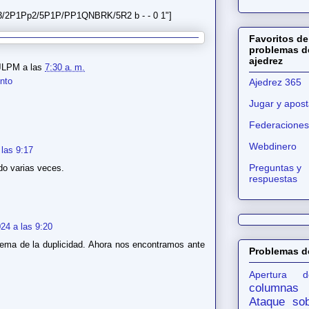
3/2P1Pp2/5P1P/PP1QNBRK/5R2 b - - 0 1"]
Favoritos de
problemas d
ajedrez
JLPM
a las
7:30 a. m.
nto
Ajedrez 365
Jugar y apost
Federaciones
Webdinero
 las 9:17
Preguntas y
do varias veces.
respuestas
24 a las 9:20
ema de la duplicidad. Ahora nos encontramos ante
Problemas d
Apertura d
columnas
Ataque sob