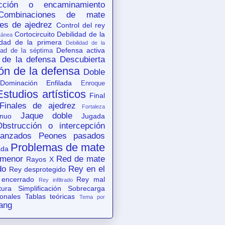
acción o encaminamiento
Combinaciones de mate
es de ajedrez
Control del rey
Cortocircuito
Debilidad de la
tánea
idad de la primera
Debilidad de la
Defensa activa
dad de la séptima
 de la defensa
Descubierta
ón de la defensa
Doble
Dominación
Enfilada
Enroque
Estudios artísticos
Final
Finales de ajedrez
Fortaleza
Jaque doble
nuo
Jugada
Obstrucción o intercepción
anzados
Peones pasados
Problemas de mate
ada
 menor
Red de mate
Rayos X
do
Rey en el
Rey desprotegido
 encerrado
Rey mal
Rey infiltrado
tura
Simplificación
Sobrecarga
ionales
Tablas teóricas
Tema por
ang