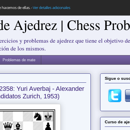
e hacemos de ellas.
-
Ver detalles adicionales
de Ajedrez | Chess Pro
ercicios y problemas de ajedrez que tiene el objetivo de
ción de los mismos.
Problemas de mate
Sigue o susc
2358: Yuri Averbaj - Alexander
didatos Zurich, 1953)
Curso de aje