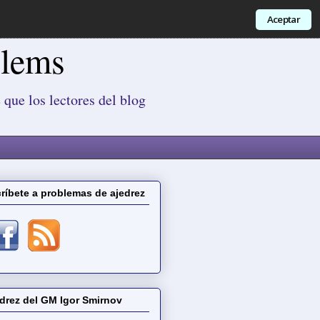
Aceptar
blems
 que los lectores del blog
ríbete a problemas de ajedrez
drez del GM Igor Smirnov