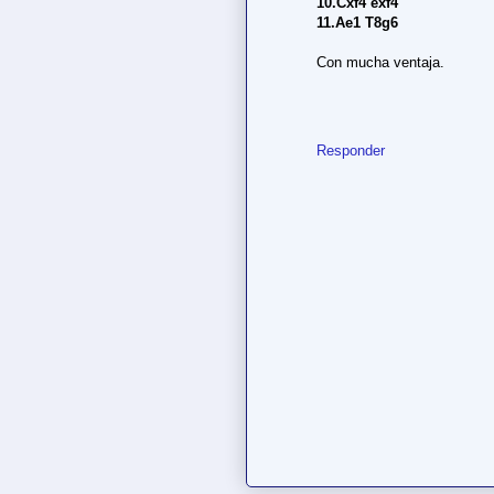
10.Cxf4 exf4
11.Ae1 T8g6
Con mucha ventaja.
Responder