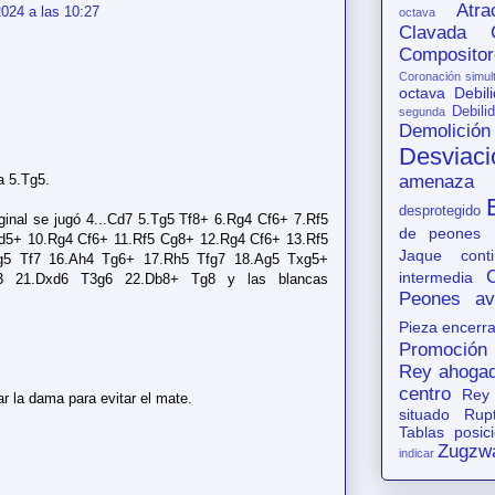
Atr
024 a las 10:27
octava
Clavada
Compositor
Coronación simul
octava
Debil
Debili
segunda
Demolición
Desviaci
a 5.Tg5.
amenaza
desprotegido
iginal se jugó 4...Cd7 5.Tg5 Tf8+ 6.Rg4 Cf6+ 7.Rf5
de peones
d5+ 10.Rg4 Cf6+ 11.Rf5 Cg8+ 12.Rg4 Cf6+ 13.Rf5
Jaque conti
g5 Tf7 16.Ah4 Tg6+ 17.Rh5 Tfg7 18.Ag5 Txg5+
intermedia
3 21.Dxd6 T3g6 22.Db8+ Tg8 y las blancas
Peones av
Pieza encerr
Promoción
Rey ahoga
centro
Rey
r la dama para evitar el mate.
situado
Rup
Tablas posic
Zugzw
indicar