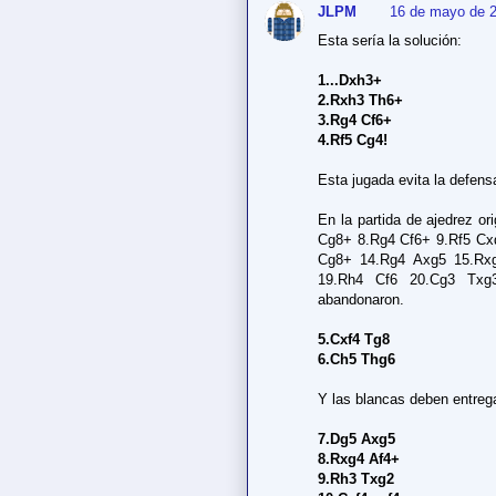
JLPM
16 de mayo de 2
Esta sería la solución:
1...Dxh3+
2.Rxh3 Th6+
3.Rg4 Cf6+
4.Rf5 Cg4!
Esta jugada evita la defens
En la partida de ajedrez or
Cg8+ 8.Rg4 Cf6+ 9.Rf5 Cx
Cg8+ 14.Rg4 Axg5 15.Rx
19.Rh4 Cf6 20.Cg3 Txg
abandonaron.
5.Cxf4 Tg8
6.Ch5 Thg6
Y las blancas deben entrega
7.Dg5 Axg5
8.Rxg4 Af4+
9.Rh3 Txg2