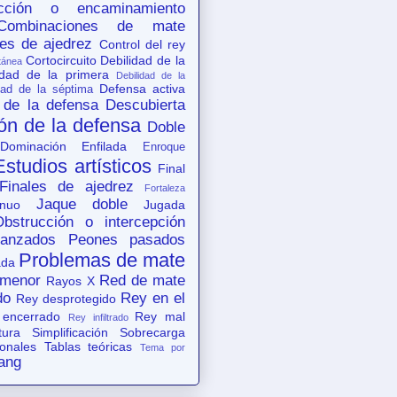
acción o encaminamiento
Combinaciones de mate
es de ajedrez
Control del rey
Cortocircuito
Debilidad de la
tánea
idad de la primera
Debilidad de la
Defensa activa
dad de la séptima
 de la defensa
Descubierta
ón de la defensa
Doble
Dominación
Enfilada
Enroque
Estudios artísticos
Final
Finales de ajedrez
Fortaleza
Jaque doble
nuo
Jugada
Obstrucción o intercepción
anzados
Peones pasados
Problemas de mate
ada
 menor
Red de mate
Rayos X
do
Rey en el
Rey desprotegido
 encerrado
Rey mal
Rey infiltrado
tura
Simplificación
Sobrecarga
ionales
Tablas teóricas
Tema por
ang