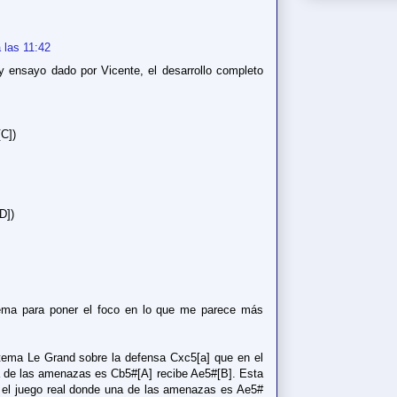
 las 11:42
y ensayo dado por Vicente, el desarrollo completo
[C])
D])
tema para poner el foco en lo que me parece más
tema Le Grand sobre la defensa Cxc5[a] que en el
 de las amenazas es Cb5#[A] recibe Ae5#[B]. Esta
el juego real donde una de las amenazas es Ae5#