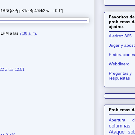
1BNQ/3PppK1/2Bp4/4rb2 w - - 0 1"]
Favoritos de
problemas d
ajedrez
JLPM
a las
7:30 a. m.
Ajedrez 365
Jugar y apost
Federaciones
Webdinero
22 a las 12:51
Preguntas y
respuestas
Problemas d
Apertura d
columnas
Ataque sob