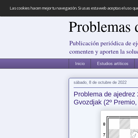
Las cookies hacen mejor tu navegación. Si usas esta web aceptas el uso qu
Problemas 
Publicación periódica de ej
comenten y aporten la solu
Inicio
Estudios artíticos
sábado, 8 de octubre de 2022
Problema de ajedrez 
Gvozdjak (2º Premio,