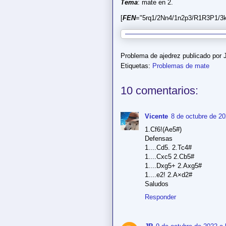
Tema
: mate en 2.
[
FEN
="5rq1/2Nn4/1n2p3/R1R3P1/3k
Problema de ajedrez publicado por
Etiquetas:
Problemas de mate
10 comentarios:
Vicente
8 de octubre de 20
1.Cf6!(Ae5#)
Defensas
1....Cd5. 2.Tc4#
1....Cxc5 2.Cb5#
1....Dxg5+ 2.Axg5#
1....e2! 2.A×d2#
Saludos
Responder