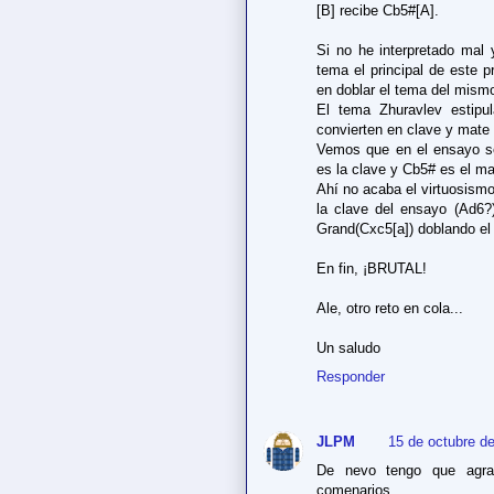
[B] recibe Cb5#[A].
Si no he interpretado mal 
tema el principal de este 
en doblar el tema del mism
El tema Zhuravlev estip
convierten en clave y mate e
Vemos que en el ensayo se
es la clave y Cb5# es el ma
Ahí no acaba el virtuosism
la clave del ensayo (Ad6
Grand(Cxc5[a]) doblando el 
En fin, ¡BRUTAL!
Ale, otro reto en cola...
Un saludo
Responder
JLPM
15 de octubre de
De nevo tengo que agrad
comenarios.