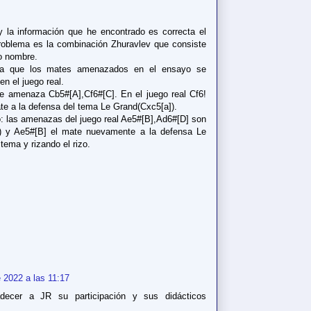
y la información que he encontrado es correcta el
problema es la combinación Zhuravlev que consiste
o nombre.
ula que los mates amenazados en el ensayo se
n el juego real.
 amenaza Cb5#[A],Cf6#[C]. En el juego real Cf6!
te a la defensa del tema Le Grand(Cxc5[a]).
o: las amenazas del juego real Ae5#[B],Ad6#[D] son
?) y Ae5#[B] el mate nuevamente a la defensa Le
tema y rizando el rizo.
 2022 a las 11:17
ecer a JR su participación y sus didácticos