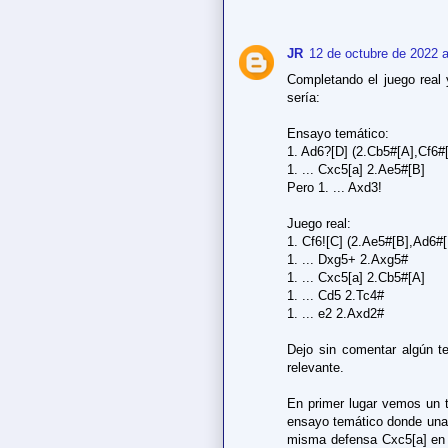
JR
12 de octubre de 2022 a
Completando el juego real 
sería:
Ensayo temático:
1. Ad6?[D] (2.Cb5#[A],Cf6#
1. ... Cxc5[a] 2.Ae5#[B]
Pero 1. ... Axd3!
Juego real:
1. Cf6![C] (2.Ae5#[B],Ad6#[
1. ... Dxg5+ 2.Axg5#
1. ... Cxc5[a] 2.Cb5#[A]
1. ... Cd5 2.Tc4#
1. ... e2 2.Axd2#
Dejo sin comentar algún 
relevante.
En primer lugar vemos un 
ensayo temático donde una
misma defensa Cxc5[a] en 