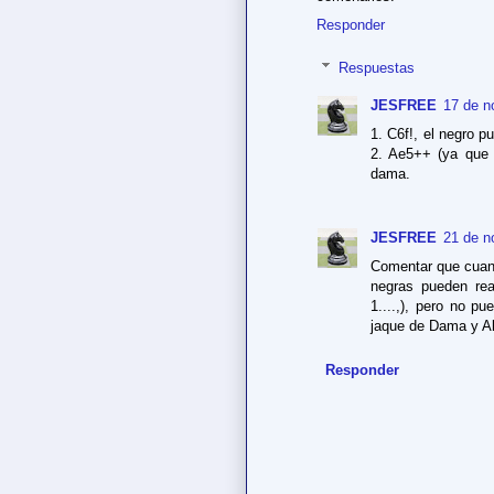
Responder
Respuestas
JESFREE
17 de n
1. C6f!, el negro 
2. Ae5++ (ya que h
dama.
JESFREE
21 de n
Comentar que cuand
negras pueden rea
1....,), pero no p
jaque de Dama y Alf
Responder