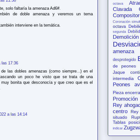
las 21:38
Atr
octava
te, solo faltaría la amenaza Ad6#.
Clavada
ambién de doble amenaza y veremos un tema
Compositor
Coronación simul
también interviene en la temática.
octava
Debil
Debili
segunda
Demolición
Desviaci
amenaza
desprotegido
 las 17:36
de peones
a de las dobles amenazas (como siempre...) en el
Jaque conti
Rascando un poco he visto que se trata de una
intermedia
 muy bonita que desconocía y que creo que es el
Peones av
.
Pieza encerr
Promoción
Rey ahoga
centro
Rey
022 a las 14:14
situado
Rup
Tablas posic
Zugzw
indicar