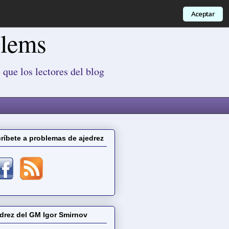
Aceptar
blems
 que los lectores del blog
ríbete a problemas de ajedrez
drez del GM Igor Smirnov