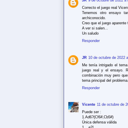
JR
9 de octubre de 2022 a 
Correcto el juego real Vicen
Tenemos otro ensayo t
archiconocido.
Creo que el juego aparente 
A ver si salen...
Un saludo
Responder
JR
10 de octubre de 2022 a
Me tenía intrigado el tem
juego real y el ensayo. 
combinación muy pero que
tema principal del problema
Responder
Vicente
11 de octubre de 2
Puede ser :
1.Ad6?(Cf6#,Cb5#)
Única defensa válida
1....e2!