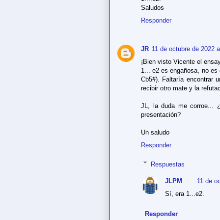
Saludos
Responder
JR
11 de octubre de 2022 a
¡Bien visto Vicente el ens
1... e2 es engañosa, no es
Cb5#). Faltaría encontrar
recibir otro mate y la refuta
JL, la duda me corroe... ¿
presentación?
Un saludo
Responder
Respuestas
JLPM
11 de o
Sí, era 1...e2.
Responder