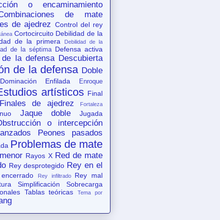
acción o encaminamiento
Combinaciones de mate
es de ajedrez
Control del rey
Cortocircuito
Debilidad de la
tánea
idad de la primera
Debilidad de la
Defensa activa
dad de la séptima
 de la defensa
Descubierta
ón de la defensa
Doble
Dominación
Enfilada
Enroque
Estudios artísticos
Final
Finales de ajedrez
Fortaleza
Jaque doble
nuo
Jugada
Obstrucción o intercepción
anzados
Peones pasados
Problemas de mate
ada
 menor
Red de mate
Rayos X
do
Rey en el
Rey desprotegido
 encerrado
Rey mal
Rey infiltrado
tura
Simplificación
Sobrecarga
ionales
Tablas teóricas
Tema por
ang