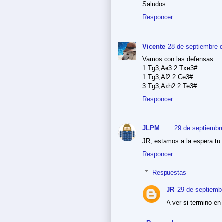
Saludos.
Responder
Vicente
28 de septiembre d
Vamos con las defensas
1.Tg3,Ae3 2.Txe3#
1.Tg3,Af2 2.Ce3#
3.Tg3,Axh2 2.Te3#
Responder
JLPM
29 de septiembr
JR, estamos a la espera tu 
Responder
Respuestas
JR
29 de septiemb
A ver si termino en 