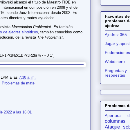
ilovski alcanzó el título de Maestro FIDE en
 Internacional en composición en 2008 y el de
16, siendo Juez Internacional desde 2002. Es
Favoritos de
mates directos y mates ayudados.
problemas d
ajedrez
 revista
Macedonian Problemist
. Es también
s de ajedrez sintéticos
, también conocidos como
Ajedrez 365
solución, de la revista
The Problemist
.
Jugar y apost
Federaciones
R1P/1N2k1BP/3R2br w - - 0 1"]
Webdinero
Preguntas y
respuestas
JLPM
a las
7:30 a. m.
,
Problemas de mate
Problemas d
e 2022 a las 16:01
Apertura d
columnas
Ataque sob