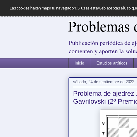
Las cookies hacen mejor tu navegación. Si usas esta web aceptas el uso qu
Problemas 
Publicación periódica de ej
comenten y aporten la solu
Inicio
Estudios artíticos
sábado, 24 de septiembre de 2022
Problema de ajedrez 
Gavrilovski (2º Prem