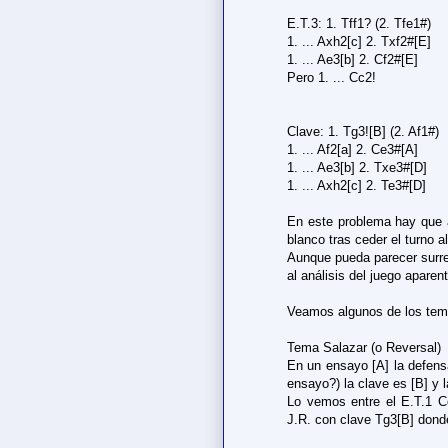
E.T.3: 1. Tff1? (2. Tfe1#)
1. ... Axh2[c] 2. Txf2#[E]
1. ... Ae3[b] 2. Cf2#[E]
Pero 1. ... Cc2!
Clave: 1. Tg3![B] (2. Af1#)
1. ... Af2[a] 2. Ce3#[A]
1. ... Ae3[b] 2. Txe3#[D]
1. ... Axh2[c] 2. Te3#[D]
En este problema hay que a
blanco tras ceder el turno a
Aunque pueda parecer surre
al análisis del juego aparen
Veamos algunos de los tem
Tema Salazar (o Reversal)
En un ensayo [A] la defensa
ensayo?) la clave es [B] y 
Lo vemos entre el E.T.1 Ce
J.R. con clave Tg3[B] dond