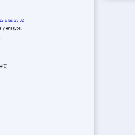
22 a las 23:32
s y ensayos.
:
2#[E]