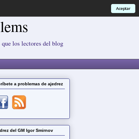
Aceptar
blems
 que los lectores del blog
ríbete a problemas de ajedrez
drez del GM Igor Smirnov