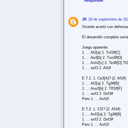
Responder
JR
29 de septiembre de 20
Vicente acertó con defensa
El desarrollo completo sería
Juego aparente:
1. ... Af2[a] 2. Txf2#[C]
1. ... Ae3[b] 2. Txe3#[D]
1. ... Axh2[c] 2. Te3#[D],Tf
1. ... exf3 2. Af1#
E.T.1: 1. Ce3[A]? (2. Af1#)
1. ... Af2[a] 2. Tg3#[B]
1. ... Axe3[b] 2. Tff1#[F]
1. ... exf3 2. Dxf3#
Pero 1. ... Axh2!
E.T.2: 1. Cf2? (2. Af1#)
1. ... Axf2[a] 2. Tg3#[B]
1. ... exf3 2. Dxf3#
Pero 1. ... Axh2!