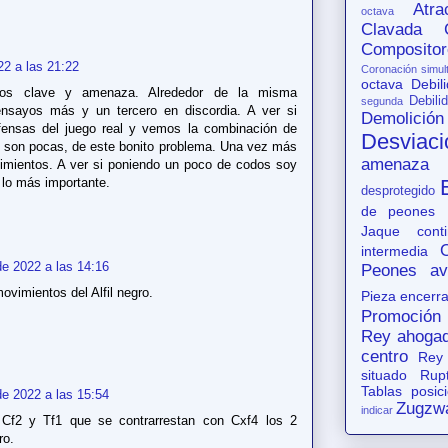
Atr
octava
Clavada
Compositor
22 a las 21:22
Coronación simul
octava
Debil
emos clave y amenaza. Alrededor de la misma
Debili
segunda
sayos más y un tercero en discordia. A ver si
Demolición
fensas del juego real y vemos la combinación de
Desviaci
o son pocas, de este bonito problema. Una vez más
amenaza
imientos. A ver si poniendo un poco de codos soy
 lo más importante.
desprotegido
de peones
Jaque conti
intermedia
e 2022 a las 14:16
Peones av
ovimientos del Alfil negro.
Pieza encerr
Promoción
Rey ahoga
centro
Rey
situado
Rup
Tablas posic
e 2022 a las 15:54
Zugzw
indicar
Cf2 y Tf1 que se contrarrestan con Cxf4 los 2
ro.