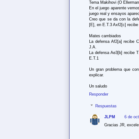
Tema Makihovi (O Ellerman
En el juego aparente vemos
juego real y ensayos apare
Creo que se da con la defe
[E], en E.T.3 Axf2[c] recib
Mates cambiados
La defensa Af2[a] recibe C
J.A.
La defensa Ae3[b] recibe T
E.T.1
Un gran problema que con
explicar.
Un saludo
Responder
Respuestas
JLPM
6 de oc
Gracias JR, excele