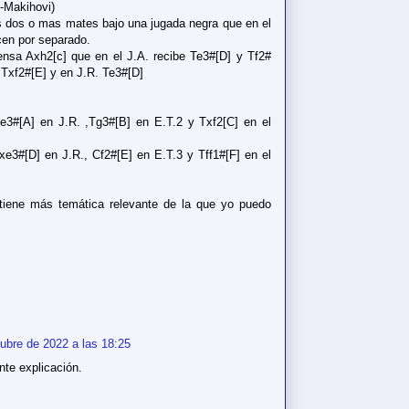
-Makihovi)
 dos o mas mates bajo una jugada negra que en el
cen por separado.
nsa Axh2[c] que en el J.A. recibe Te3#[D] y Tf2#
e Txf2#[E] y en J.R. Te3#[D]
e3#[A] en J.R. ,Tg3#[B] en E.T.2 y Txf2[C] en el
xe3#[D] en J.R., Cf2#[E] en E.T.3 y Tff1#[F] en el
tiene más temática relevante de la que yo puedo
tubre de 2022 a las 18:25
nte explicación.