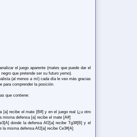
nalizar el juego aparente (mates que puede dar el
l negro que pretende ser su futuro yerno).
alista (al menos a mí) cada día le veo más gracias
te para comprender la posición.
as que contiene:
 [a] recibe el mate [B#] y en el juego real (¿u otro
la misma defensa [a] recibe el mate [A#]
3[A] donde la defensa Af2[a] recibe Tg3#[B] y el
e la misma defensa Af2[a] recibe Ce3#[A]