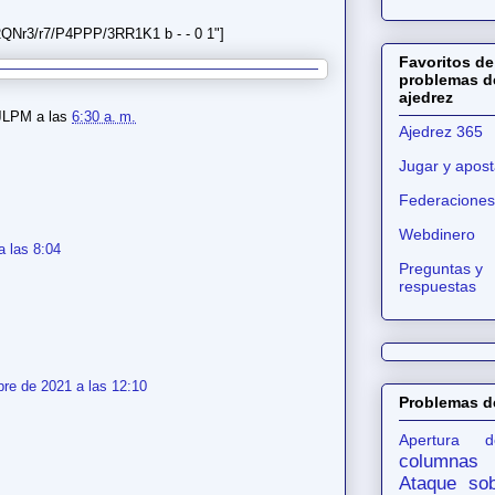
QNr3/r7/P4PPP/3RR1K1 b - - 0 1"]
Favoritos de
problemas d
ajedrez
JLPM
a las
6:30 a. m.
Ajedrez 365
Jugar y apost
Federaciones
Webdinero
a las 8:04
Preguntas y
respuestas
bre de 2021 a las 12:10
Problemas d
Apertura d
columnas
Ataque sob