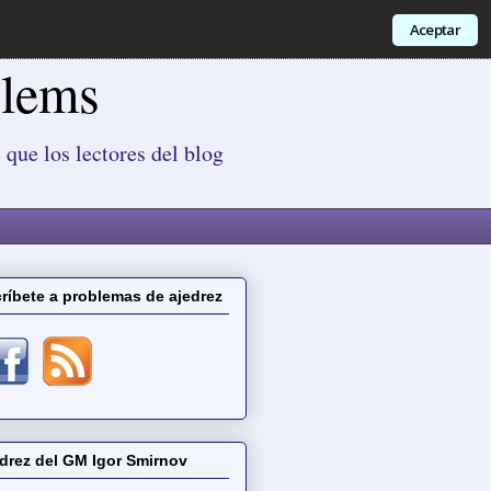
Aceptar
blems
 que los lectores del blog
ríbete a problemas de ajedrez
drez del GM Igor Smirnov