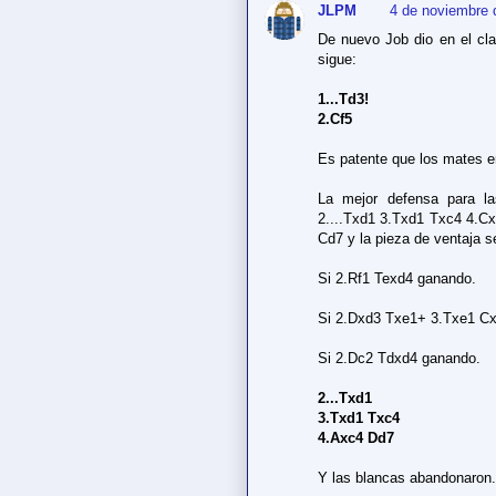
JLPM
4 de noviembre 
De nuevo Job dio en el clav
sigue:
1...Td3!
2.Cf5
Es patente que los mates en
La mejor defensa para l
2....Txd1 3.Txd1 Txc4 4.Cx
Cd7 y la pieza de ventaja 
Si 2.Rf1 Texd4 ganando.
Si 2.Dxd3 Txe1+ 3.Txe1 C
Si 2.Dc2 Tdxd4 ganando.
2...Txd1
3.Txd1 Txc4
4.Axc4 Dd7
Y las blancas abandonaron.