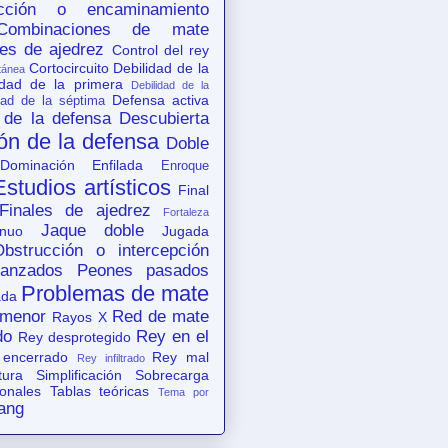
acción o encaminamiento
Combinaciones de mate
es de ajedrez
Control del rey
Cortocircuito
Debilidad de la
tánea
idad de la primera
Debilidad de la
Defensa activa
dad de la séptima
 de la defensa
Descubierta
ón de la defensa
Doble
Dominación
Enfilada
Enroque
Estudios artísticos
Final
Finales de ajedrez
Fortaleza
Jaque doble
nuo
Jugada
Obstrucción o intercepción
anzados
Peones pasados
Problemas de mate
ada
 menor
Red de mate
Rayos X
do
Rey en el
Rey desprotegido
 encerrado
Rey mal
Rey infiltrado
tura
Simplificación
Sobrecarga
ionales
Tablas teóricas
Tema por
ang