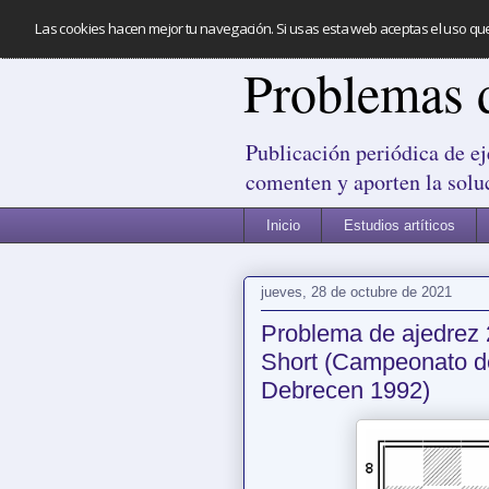
Las cookies hacen mejor tu navegación. Si usas esta web aceptas el uso qu
Problemas 
Publicación periódica de ej
comenten y aporten la solu
Inicio
Estudios artíticos
jueves, 28 de octubre de 2021
Problema de ajedrez 
Short (Campeonato d
Debrecen 1992)