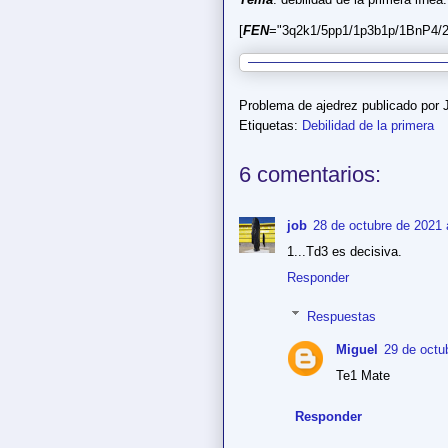
[
FEN
="3q2k1/5pp1/1p3b1p/1BnP4/2
Problema de ajedrez publicado por
Etiquetas:
Debilidad de la primera
6 comentarios:
job
28 de octubre de 2021 
1...Td3 es decisiva.
Responder
Respuestas
Miguel
29 de octu
Te1 Mate
Responder