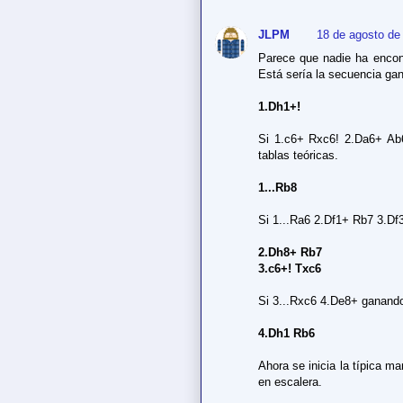
JLPM
18 de agosto de
Parece que nadie ha encont
Está sería la secuencia ga
1.Dh1+!
Si 1.c6+ Rxc6! 2.Da6+ Ab
tablas teóricas.
1...Rb8
Si 1...Ra6 2.Df1+ Rb7 3.Df3
2.Dh8+ Rb7
3.c6+! Txc6
Si 3...Rxc6 4.De8+ ganand
4.Dh1 Rb6
Ahora se inicia la típica 
en escalera.