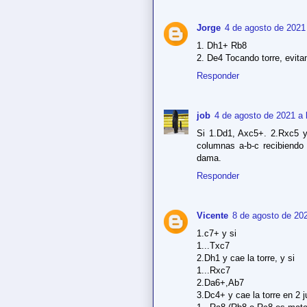
Jorge
4 de agosto de 2021 
1. Dh1+ Rb8
2. De4 Tocando torre, evit
Responder
job
4 de agosto de 2021 a 
Si 1.Dd1, Axc5+. 2.Rxc5 y
columnas a-b-c recibiendo 
dama.
Responder
Vicente
8 de agosto de 202
1.c7+ y si
1...Txc7
2.Dh1 y cae la torre, y si
1...Rxc7
2.Da6+,Ab7
3.Dc4+ y cae la torre en 2 ju