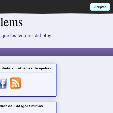
Aceptar
blems
 que los lectores del blog
ríbete a problemas de ajedrez
drez del GM Igor Smirnov