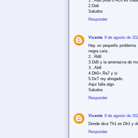
1...Ra8 (Rb8 o Rc8 es mate
2.Da6
Saludos
Responder
Vicente
9 de agosto de 202
Hay un pequeño problema. 
negra caía..
2...Rd6
3.Dd5 y la amenazva de mat
3...Ab8
4.Db5+,Ra7 y si
5.DxT rey ahogado.
Aquí falla algo.
Saludos
Responder
Vicente
9 de agosto de 202
Donde dice Th1 es Dh1 y d
Responder