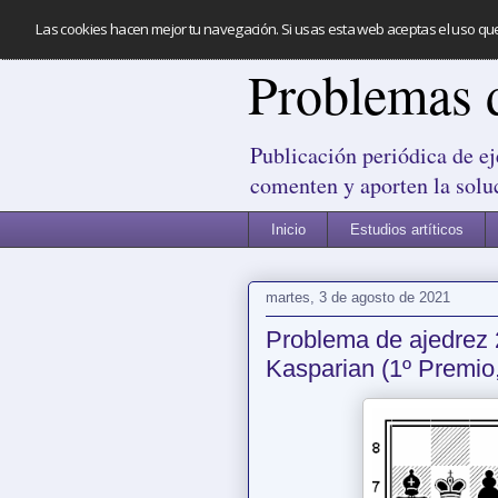
Las cookies hacen mejor tu navegación. Si usas esta web aceptas el uso qu
Problemas 
Publicación periódica de ej
comenten y aporten la solu
Inicio
Estudios artíticos
martes, 3 de agosto de 2021
Problema de ajedrez 
Kasparian (1º Premio,