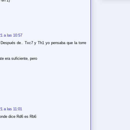
 en 2)
1 a las 10:57
Después de.. Txc7 y Th1 yo pensaba que la torre
e era suficiente, pero
1 a las 11:01
onde dice Rd6 es Rb6