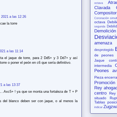
Atr
octava
Clavada
Compositor
 2021 a las 12:26
Coronación simul
octava
Debil
cae la torre
Debili
segunda
Demolición
Desviaci
amenaza
desprotegido
021 a las 11:14
de peones
ta el jaque de torre, para 2 Dd5+ y 3 Dd7+ y así
Jaque conti
torre o poner el peón en c6 que sería definitivo.
intermedia
Peones av
Pieza encerr
Promoción
1 a las 13:37
Rey ahoga
1...Axc5+ ! ya que se monta una fortaleza de T + P
centro
Rey
situado
Rup
as del blanco deben ser con jaque, o al menos la
Tablas posic
Zugzw
indicar