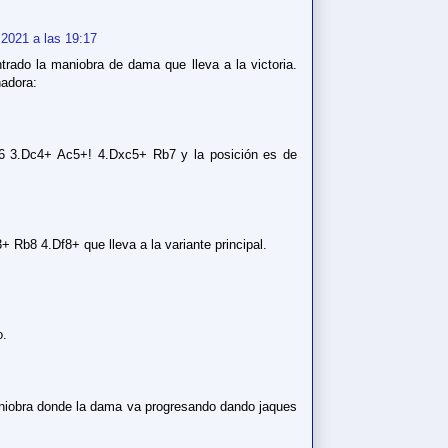
 2021 a las 19:17
rado la maniobra de dama que lleva a la victoria.
nadora:
6 3.Dc4+ Ac5+! 4.Dxc5+ Rb7 y la posición es de
+ Rb8 4.Df8+ que lleva a la variante principal.
o.
maniobra donde la dama va progresando dando jaques