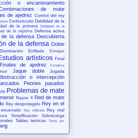
acción o encaminamiento
Combinaciones de mate
es de ajedrez
Control del rey
Cortocircuito
Debilidad de la
tánea
idad de la primera
Debilidad de la
Defensa activa
dad de la séptima
 de la defensa
Descubierta
ón de la defensa
Doble
Dominación
Enfilada
Enroque
Estudios artísticos
Final
Finales de ajedrez
Fortaleza
Jaque doble
nuo
Jugada
Obstrucción o intercepción
anzados
Peones pasados
Problemas de mate
ada
 menor
Red de mate
Rayos X
do
Rey en el
Rey desprotegido
 encerrado
Rey mal
Rey infiltrado
tura
Simplificación
Sobrecarga
ionales
Tablas teóricas
Tema por
ang