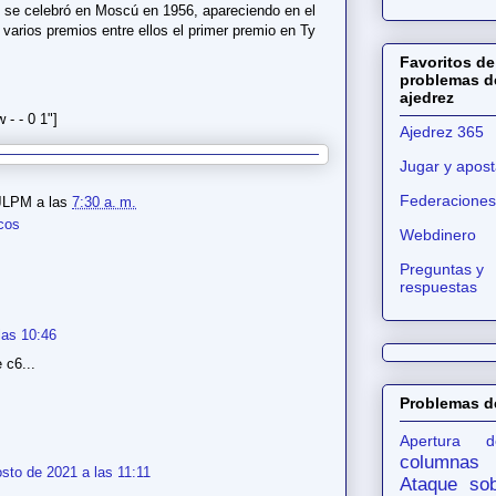
e se celebró en Moscú en 1956, apareciendo en el
ó varios premios entre ellos el primer premio en Ty
Favoritos de
problemas d
ajedrez
- - 0 1"]
Ajedrez 365
Jugar y apost
Federaciones
JLPM
a las
7:30 a. m.
icos
Webdinero
Preguntas y
respuestas
las 10:46
 c6...
Problemas d
Apertura d
columnas
sto de 2021 a las 11:11
Ataque sob