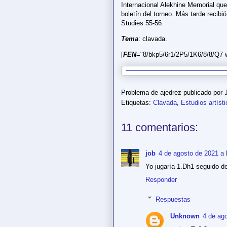
Internacional Alekhine Memorial qu
boletín del torneo. Más tarde recibi
Studies 55-56.
Tema
: clavada.
[
FEN
="8/bkp5/6r1/2P5/1K6/8/8/Q7 w 
Problema de ajedrez publicado por
Etiquetas:
Clavada
,
Estudios artíst
11 comentarios:
job
4 de agosto de 2021 a 
Yo jugaría 1.Dh1 seguido de
Responder
Respuestas
Unknown
4 de ago