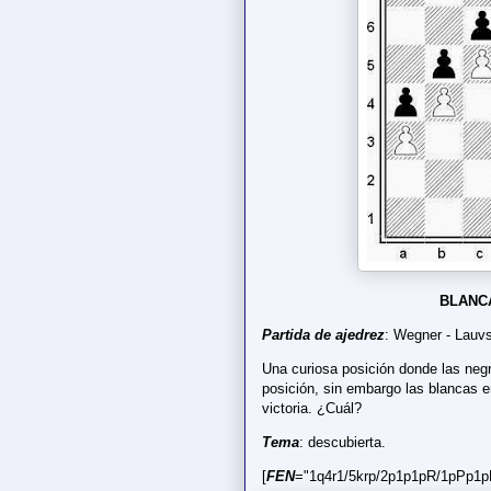
BLANC
Partida de ajedrez
: Wegner - Lauv
Una curiosa posición donde las negr
posición, sin embargo las blancas e
victoria. ¿Cuál?
Tema
: descubierta.
[
FEN
="1q4r1/5krp/2p1p1pR/1pPp1p