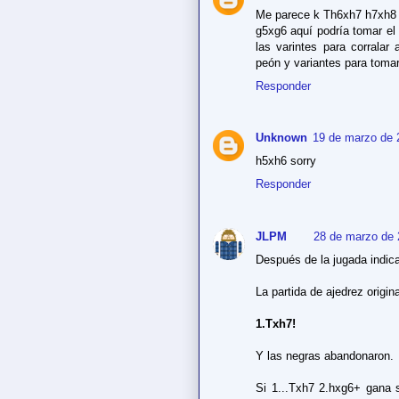
Me parece k Th6xh7 h7xh8
g5xg6 aquí podría tomar el 
las varintes para corralar
peón y variantes para tomar
Responder
Unknown
19 de marzo de 
h5xh6 sorry
Responder
JLPM
28 de marzo de 
Después de la jugada indic
La partida de ajedrez origin
1.Txh7!
Y las negras abandonaron.
Si 1...Txh7 2.hxg6+ gana 