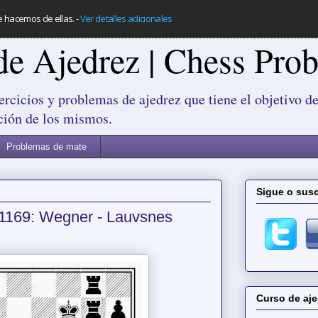
e hacemos de ellas.
-
Ver detalles adicionales
de Ajedrez | Chess Pro
ercicios y problemas de ajedrez que tiene el objetivo de
ción de los mismos.
Problemas de mate
Sigue o susc
 1169: Wegner - Lauvsnes
Curso de aje