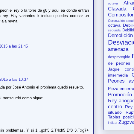
Atr
octava
Clavada
peón el rey o la torre de g8 y aquí ea donde entran
Compositor
 a rey. Hay variantes k incluso puedes coronar un
 ala reyna
Coronación simul
octava
Debil
Debili
segunda
Demolición
Desviaci
2015 a las 21:45
amenaza
desprotegido
de peones
Jaque conti
intermedia
2015 a las 10:37
Peones av
ada por José Antonio el problema quedó resuelto.
Pieza encerr
Promoción
al transcurrió como sigue:
Rey ahoga
centro
Rey
situado
Rup
Tablas posic
Zugzw
indicar
sin problemas. Y si 1...gxh5 2.T4xh5 Df8 3.Txg7+