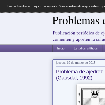
Las cookies hacen mejor tu navegación. Si usas esta web aceptas el uso qu
Problemas 
Publicación periódica de ej
comenten y aporten la solu
Inicio
Estudios artíticos
jueves, 19 de marzo de 2015
Problema de ajedrez
(Gausdal, 1992)