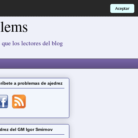
Aceptar
blems
 que los lectores del blog
ríbete a problemas de ajedrez
drez del GM Igor Smirnov