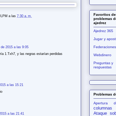
Favoritos de
JLPM
a las
7:30 a. m.
problemas d
ajedrez
Ajedrez 365
Jugar y apost
Federaciones
 de 2015 a las 9:05
ía 1.Txh7, y las negras estarían perdidas
Webdinero
Preguntas y
respuestas
015 a las 15:21
io
Problemas d
Apertura d
columnas
Ataque sob
2015 a las 21:41