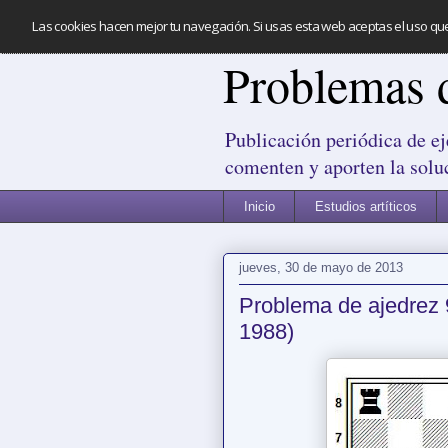
Las cookies hacen mejor tu navegación. Si usas esta web aceptas el uso qu
Problemas 
Publicación periódica de ej
comenten y aporten la solu
Inicio
Estudios artíticos
jueves, 30 de mayo de 2013
Problema de ajedrez 
1988)