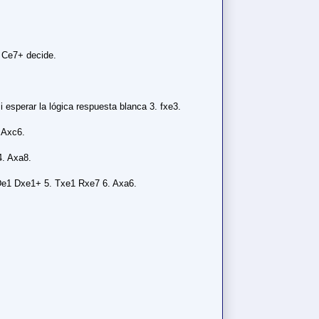
. Ce7+ decide.
 esperar la lógica respuesta blanca 3. fxe3.
 Axc6.
4. Axa8.
 De1 Dxe1+ 5. Txe1 Rxe7 6. Axa6.