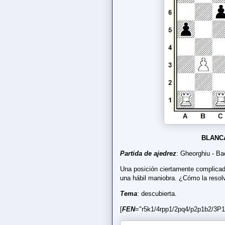
BLANC
Partida de ajedrez
: Gheorghiu - Ba
Una posición ciertamente complicad
una hábil maniobra. ¿Cómo la resol
Tema
: descubierta.
[
FEN
="r5k1/4rpp1/2pq4/p2p1b2/3P