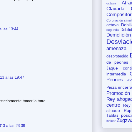
Atr
octava
Clavada
Compositor
Coronación simul
octava
Debil
 las 13:44
Debili
segunda
Demolición
Desviaci
amenaza
desprotegido
de peones
Jaque conti
intermedia
13 a las 19:47
Peones av
Pieza encerr
Promoción
Rey ahoga
teriormente tomar la torre
centro
Rey
situado
Rup
Tablas posic
Zugzw
indicar
13 a las 23:39