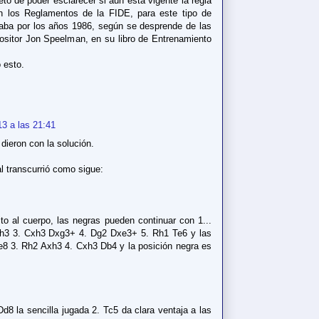
to de poder esclarecer si aún está vigente la regla
n los Reglamentos de la FIDE, para este tipo de
staba por los años 1986, según se desprende de las
ositor Jon Speelman, en su libro de Entrenamiento
 esto.
13 a las 21:41
dieron con la solución.
al transcurrió como sigue:
to al cuerpo, las negras pueden continuar con 1...
Axh3 3. Cxh3 Dxg3+ 4. Dg2 Dxe3+ 5. Rh1 Te6 y las
ae8 3. Rh2 Axh3 4. Cxh3 Db4 y la posición negra es
Dd8 la sencilla jugada 2. Tc5 da clara ventaja a las