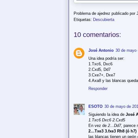
Problema de ajedrez publicado por
Etiquetas:
Descubierta
10 comentarios:
José Antonio
30 de mayo 
Una idea podría ser:
1.Txc6, Dxc6
2.Cxd5, Dd7
3.Cxe7+, Dxe7
4.Axa8 y las blancas quedar
Responder
ESOTO
30 de mayo de 201
Siguiendo la idea de
José 
1.Txc6 Dxc6 2.Cxd5
En vez de
2…Dd7,
parece m
2…Txe3 3.fxe3 Rh8 (ó h7)
las blancas tienen un peón 