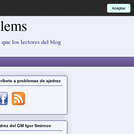
Aceptar
blems
 que los lectores del blog
ríbete a problemas de ajedrez
drez del GM Igor Smirnov