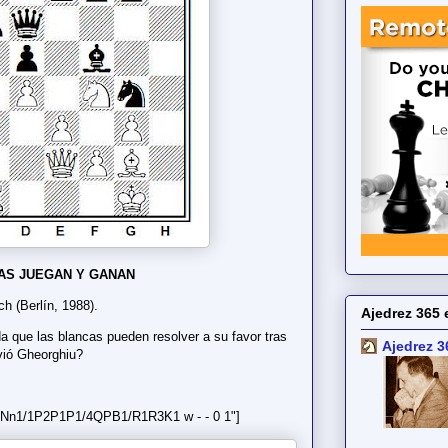
AS JUEGAN Y GANAN
ch (Berlín, 1988).
Ajedrez 365 
a que las blancas pueden resolver a su favor tras
Ajedrez 3
vió Gheorghiu?
1Nn1/1P2P1P1/4QPB1/R1R3K1 w - - 0 1"]