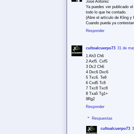
José Antonio:
Ya puedes ver publicado el 
todo lo que he contado.
(Abre el artículo de Kling y 
Cuando pueda ya contestar
Responder
cultoalcuerpo73
31 de may
1 Ah3 Ch6
2 Axf5. Cxf5
3 Dc2 Ch6
4 Dxc6 Dxc6
5 Txc6. Te8
6 Cxd5 Tc8
7 Txc8 Txc8
8 Txa5 Tg1+
9Rg2
Responder
Respuestas
cultoalcuerpo73
3