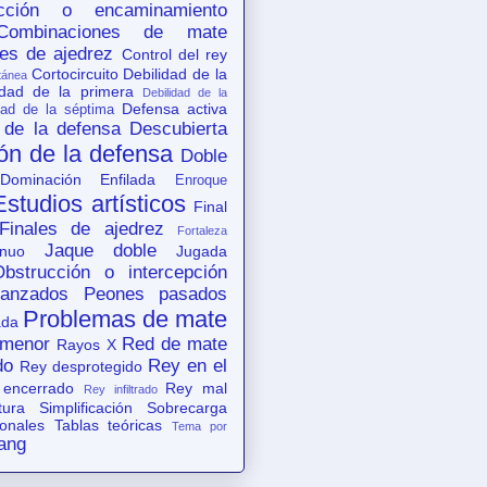
acción o encaminamiento
Combinaciones de mate
es de ajedrez
Control del rey
Cortocircuito
Debilidad de la
tánea
idad de la primera
Debilidad de la
Defensa activa
dad de la séptima
 de la defensa
Descubierta
ón de la defensa
Doble
Dominación
Enfilada
Enroque
Estudios artísticos
Final
Finales de ajedrez
Fortaleza
Jaque doble
nuo
Jugada
Obstrucción o intercepción
anzados
Peones pasados
Problemas de mate
ada
 menor
Red de mate
Rayos X
do
Rey en el
Rey desprotegido
 encerrado
Rey mal
Rey infiltrado
tura
Simplificación
Sobrecarga
ionales
Tablas teóricas
Tema por
ang