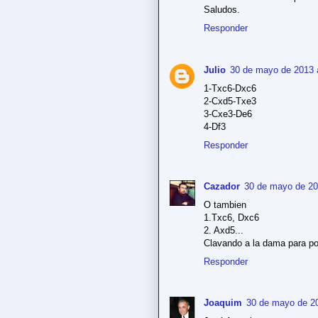
Saludos.
Responder
Julio
30 de mayo de 2013 a
1-Txc6-Dxc6
2-Cxd5-Txe3
3-Cxe3-De6
4-Df3
Responder
Cazador
30 de mayo de 20
O tambien
1.Txc6, Dxc6
2. Axd5...
Clavando a la dama para pos
Responder
Joaquim
30 de mayo de 20