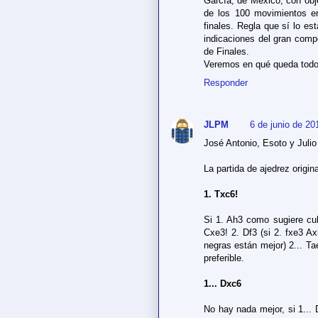
García, de México, con obje
de los 100 movimientos e
finales. Regla que sí lo e
indicaciones del gran comp
de Finales.
Veremos en qué queda todo
Responder
JLPM
6 de junio de 20
José Antonio, Esoto y Julio 
La partida de ajedrez origin
1. Txc6!
Si 1. Ah3 como sugiere cul
Cxe3! 2. Df3 (si 2. fxe3 
negras están mejor) 2... T
preferible.
1... Dxc6
No hay nada mejor, si 1... 