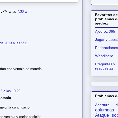
JLPM
a las
7:30 a. m.
Favoritos de
problemas d
ajedrez
Ajedrez 365
Jugar y apost
de 2013 a las 9:11
Federaciones
Webdinero
Preguntas y
respuestas
ían con ventaja de material.
3 a las 10:26
Problemas d
Antonio
Apertura d
ejor la continuación
columnas
Ataque sob
de ventaja y mejor posición.