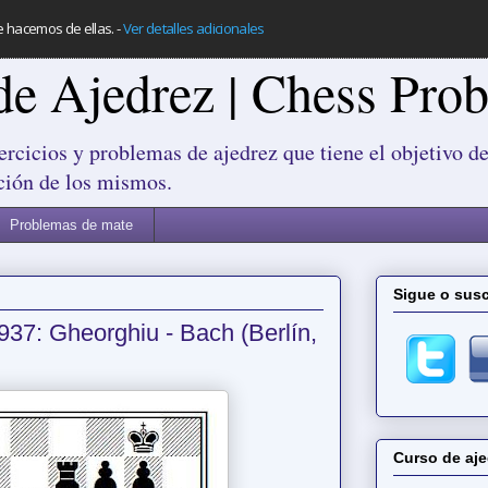
e hacemos de ellas.
-
Ver detalles adicionales
de Ajedrez | Chess Pro
ercicios y problemas de ajedrez que tiene el objetivo de
ción de los mismos.
Problemas de mate
Sigue o susc
937: Gheorghiu - Bach (Berlín,
Curso de aje