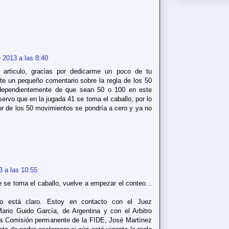
e 2013 a las 8:40
e articulo, gracias por dedicarme un poco de tu
rte un pequeño comentario sobre la regla de los 50
dependientemente de que sean 50 o 100 en este
servo que en la jugada 41 se toma el caballo, por lo
or de los 50 movimientos se pondría a cero y ya no
3 a las 10:55
se toma el caballo, vuelve a empezar el conteo...
 está claro. Estoy en contacto con el Juez
ario Guido García, de Argentina y con el Arbitro
la Comisión permanente de la FIDE, José Martínez