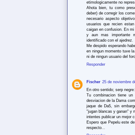
etimologicamente no represe
Ahota bien, tu como prese
deber) de corregir los come
necesario aspecto objetiv
usuarios que recien estan
caigan en confusion. En mi 
y aun mas importante m
identificado con el ajedrez.
Me despido esperando haber
en ningun momento tuve la i
ni de ningun usuario del for
Responder
Fischer
25 de noviembre d
En otro sentido; serp negre:
Tu combinacion tiene un 
desviacion de la Dama como 
jaque de Da5, sin embarg
"jugan blancas y ganan" y n
intentes publicar un mejor 
Espero que Pepelu este de a
respecto...