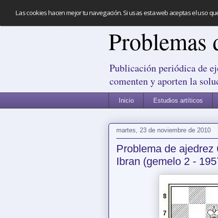
Las cookies hacen mejor tu navegación. Si usas esta web aceptas el uso qu
Problemas 
Publicación periódica de ej
comenten y aporten la solu
Inicio
Estudios artíticos
martes, 23 de noviembre de 2010
Problema de ajedrez 
Ibran (gemelo 2 - 195