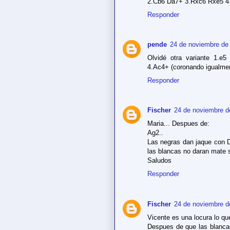
2.Cb6 Da7+ 3.Rxc6 Rxe5 4.g
Responder
pende
24 de noviembre de 
Olvidé otra variante 1.e
4.Ac4+ (coronando igualmen
Responder
Fischer
24 de noviembre d
Maria... Despues de:
Ag2..
Las negras dan jaque con 
las blancas no daran mate si
Saludos
Responder
Fischer
24 de noviembre d
Vicente es una locura lo qu
Despues de que las blanca