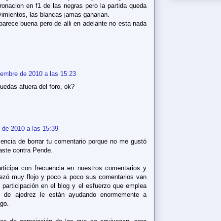
ronacion en f1 de las negras pero la partida queda
vimientos, las blancas jamas ganarian.
arece buena pero de alli en adelante no esta nada
iembre de 2010 a las 15:23
quedas afuera del foro, ok?
 de 2010 a las 15:39
cencia de borrar tu comentario porque no me gustó
aste contra Pende.
rticipa con frecuencia en nuestros comentarios y
ezó muy flojo y poco a poco sus comentarios van
participación en el blog y el esfuerzo que emplea
as de ajedrez le están ayudando enormemente a
ego.