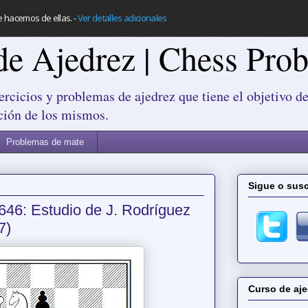
e hacemos de ellas.
-
Ver detalles adicionales
de Ajedrez | Chess Pro
ercicios y problemas de ajedrez que tiene el objetivo de
ción de los mismos.
Problemas de mate
Sigue o susc
646: Estudio de J. Rodríguez
7)
Curso de aje