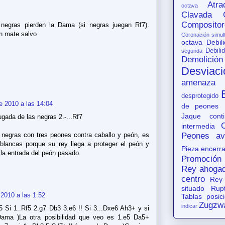
Atr
octava
Clavada
Compositor
 negras pierden la Dama (si negras juegan Rf7).
n mate salvo
Coronación simul
octava
Debil
Debili
segunda
Demolición
Desviaci
amenaza
desprotegido
e 2010 a las 14:04
de peones
Jaque conti
ugada de las negras 2.-...Rf7
intermedia
 negras con tres peones contra caballo y peón, es
Peones av
blancas porque su rey llega a proteger el peón y
Pieza encerr
la entrada del peón pasado.
Promoción
Rey ahoga
centro
Rey
situado
Rup
2010 a las 1:52
Tablas posic
Zugzw
indicar
Si 1..Rf5 2.g7 Db3 3.e6 !! Si 3...Dxe6 Ah3+ y si
ama )La otra posibilidad que veo es 1.e5 Da5+