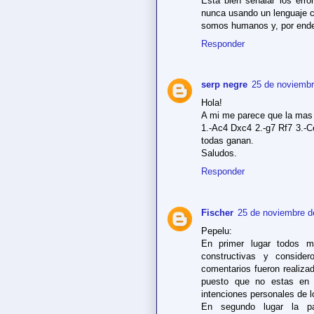
Está bién señalar los erro
nunca usando un lenguaje c
somos humanos y, por ende
Responder
serp negre
25 de noviembr
Hola!
A mi me parece que la mas 
1.-Ac4 Dxc4 2.-g7 Rf7 3.-C
todas ganan.
Saludos.
Responder
Fischer
25 de noviembre d
Pepelu:
En primer lugar todos mi
constructivas y conside
comentarios fueron realiza
puesto que no estas en
intenciones personales de 
En segundo lugar la pa