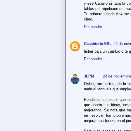
y ese Caballo si tapa la co
tablas por repeticion de mo
Tu primera jugada Ac4 me p
claro.
Responder
Casabierta SRL
24 de nov
fisher baja un cambio o te 
Responder
JLPM
24 de noviembre
Fisher, me he tomado la li
nada el lenguaje que emple
Pende es un lector que pa
que aporta sus ideas, emp
mejorando. Se nota que su 
en resolver los problem
mejorar sus fuerza en el ju