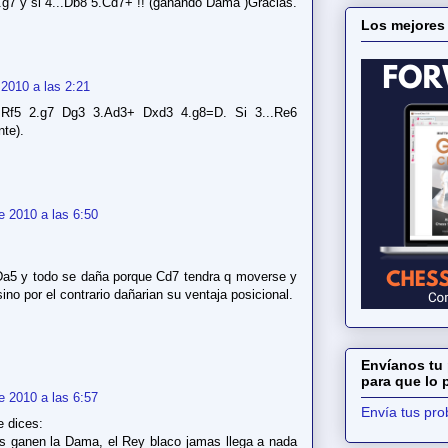
7 y si 4...Db8 5.Cd7+ !! (ganando Dama )Gracias.
Los mejores
2010 a las 2:21
5 Rf5 2.g7 Dg3 3.Ad3+ Dxd3 4.g8=D. Si 3...Re6
te).
e 2010 a las 6:50
Da5 y todo se daña porque Cd7 tendra q moverse y
no por el contrario dañarian su ventaja posicional.
Envíanos tu 
para que lo
e 2010 a las 6:57
Envía tus pr
e dices:
s ganen la Dama, el Rey blaco jamas llega a nada