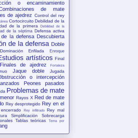
acción o encaminamiento
Combinaciones de mate
es de ajedrez
Control del rey
Cortocircuito
Debilidad de la
tánea
idad de la primera
Debilidad de la
Defensa activa
dad de la séptima
 de la defensa
Descubierta
ón de la defensa
Doble
Dominación
Enfilada
Enroque
Estudios artísticos
Final
Finales de ajedrez
Fortaleza
Jaque doble
nuo
Jugada
Obstrucción o intercepción
anzados
Peones pasados
Problemas de mate
ada
 menor
Red de mate
Rayos X
do
Rey en el
Rey desprotegido
 encerrado
Rey mal
Rey infiltrado
tura
Simplificación
Sobrecarga
ionales
Tablas teóricas
Tema por
ang