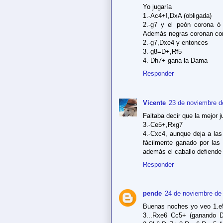
Yo jugaría
1.-Ac4+!,DxA (obligada)
2.-g7 y el peón corona ó
Además negras coronan co
2.-g7,Dxe4 y entonces
3.-g8=D+,Rf5
4.-Dh7+ gana la Dama
Responder
Vicente
23 de noviembre d
Faltaba decir que la mejor j
3.-Ce5+,Rxg7
4.-Cxc4, aunque deja a las
fácilmente ganado por las 
además el caballo defiende 
Responder
pende
24 de noviembre de 
Buenas noches yo veo 1.e5 
3...Rxe6 Cc5+ (ganando D