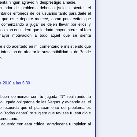
nta ningun agravio ni desprestigio a nadie.
ntador del problema deberias (solo si sientes el
ntarios erroneos de los usuarios tanto para darle el
o que este deporte merece, como para evitar que
 comenzando a jugar se dejen llevar por ellos y
opinion considero que le daria mayor interes al foro
ayor motivacion a todo aquel que se sienta
 sido acertado en mi comentario e insistiendo que
ntencion de afectar la susceptibilidad ni de Pende
o.
e 2010 a las 6:39
buen comienzo con tu jugada "1" realizando la
jugada obligatoria de las Negras y evitando asi el
o recuerda que el planteamiento del problema es
o "todas ganan" te sugiero que revises tu estudio e
comentario.
cuerdo con esta critica, agradeceria tu opinion al