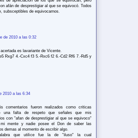
res de apreciación de los que se equivocan, pero
on afán de desprestigiar al que se equivocó. Todos
, subsceptibles de equivocarnos.
e de 2010 a las 0:32
acertada es lavariante de Vicente.
e5 Rxg7 4.-Cxc4 f3 5.-Rxc6 f2 6.-Cd2 Rf6 7.-Rd5 y
e 2010 a las 6:34
s comentarios fueron realizados como criticas
ro una falta de respeto que señales que mis
dos con "afan de desprestigiar al que se equivoco"
 mi mente y nadie posee el Don de saber las
los demas al momento de escribir algo.
labra que utilice fue la de "iluso" la cual