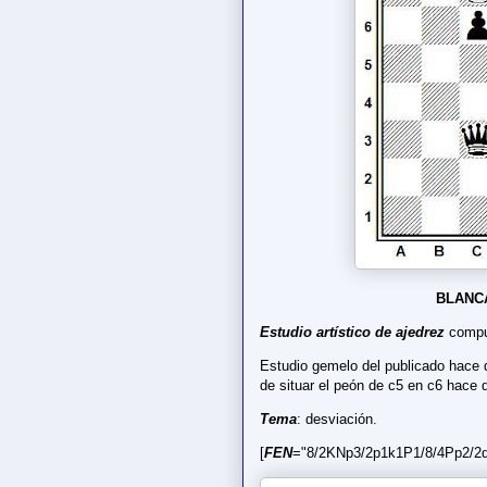
BLANC
Estudio artístico de ajedrez
compue
Estudio gemelo del publicado hace
de situar el peón de c5 en c6 hace
Tema
: desviación.
[
FEN
="8/2KNp3/2p1k1P1/8/4Pp2/2q5