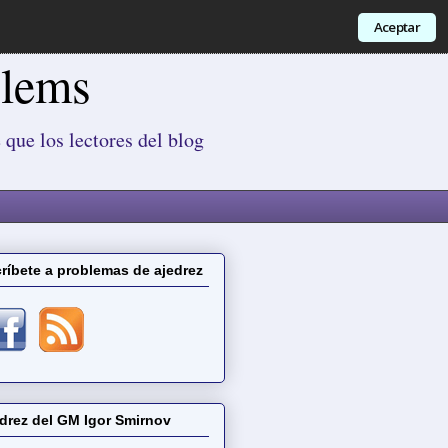
Aceptar
blems
 que los lectores del blog
ríbete a problemas de ajedrez
drez del GM Igor Smirnov