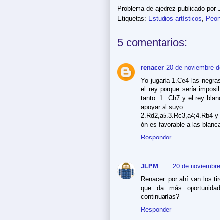
Problema de ajedrez publicado por
Etiquetas:
Estudios artísticos
,
Peon
5 comentarios:
renacer
20 de noviembre d
Yo jugaría 1.Ce4 las negra
el rey porque sería imposi
tanto..1...Ch7 y el rey bl
apoyar al suyo.
2.Rd2,a5.3.Rc3,a4;4.Rb4 y 
ón es favorable a las blanc
Responder
JLPM
20 de noviembre
Renacer, por ahí van los ti
que da más oportunidad
continuarías?
Responder