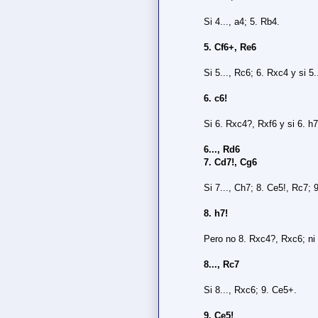
Si 4..., a4; 5. Rb4.
5. Cf6+, Re6
Si 5..., Rc6; 6. Rxc4 y si 5
6. c6!
Si 6. Rxc4?, Rxf6 y si 6. h
6..., Rd6
7. Cd7!, Cg6
Si 7..., Ch7; 8. Ce5!, Rc7; 
8. h7!
Pero no 8. Rxc4?, Rxc6; ni
8..., Rc7
Si 8..., Rxc6; 9. Ce5+.
9. Ce5!