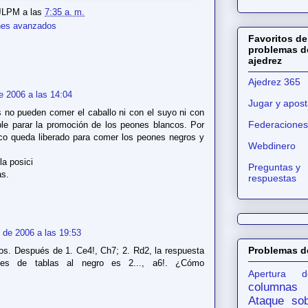
JLPM
a las
7:35 a. m.
es avanzados
Favoritos de
problemas d
ajedrez
Ajedrez 365
e 2006 a las 14:04
Jugar y apost
s no pueden comer el caballo ni con el suyo ni con
Federaciones
ble parar la promoción de los peones blancos. Por
anco queda liberado para comer los peones negros y
Webdinero
la posici
Preguntas y
as.
respuestas
 de 2006 a las 19:53
Problemas d
ros. Después de 1. Ce4!, Ch7; 2. Rd2, la respuesta
es de tablas al negro es 2..., a6!. ¿Cómo
Apertura d
columnas
Ataque sob