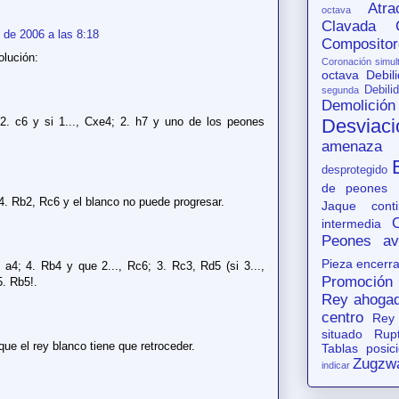
Atr
octava
Clavada
 de 2006 a las 8:18
Compositor
olución:
Coronación simul
octava
Debil
Debili
segunda
Demolición
2. c6 y si 1..., Cxe4; 2. h7 y uno de los peones
Desviaci
amenaza
desprotegido
de peones
 4. Rb2, Rc6 y el blanco no puede progresar.
Jaque conti
intermedia
Peones av
Pieza encerr
 a4; 4. Rb4 y que 2..., Rc6; 3. Rc3, Rd5 (si 3...,
Promoción
5. Rb5!.
Rey ahoga
centro
Rey
situado
Rup
que el rey blanco tiene que retroceder.
Tablas posic
Zugzw
indicar