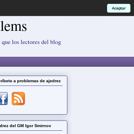
Aceptar
blems
 que los lectores del blog
ríbete a problemas de ajedrez
drez del GM Igor Smirnov