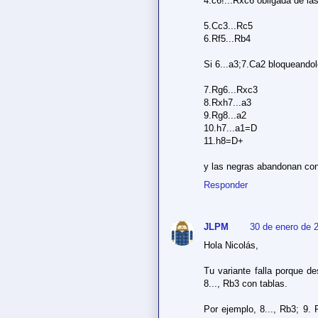
4.c6!...Rxc6 obligada de la
5.Cc3...Rc5
6.Rf5...Rb4
Si 6...a3;7.Ca2 bloqueando
7.Rg6...Rxc3
8.Rxh7...a3
9.Rg8...a2
10.h7...a1=D
11.h8=D+
y las negras abandonan con
Responder
JLPM
30 de enero de 2
Hola Nicolás,
Tu variante falla porque d
8..., Rb3 con tablas.
Por ejemplo, 8..., Rb3; 9.