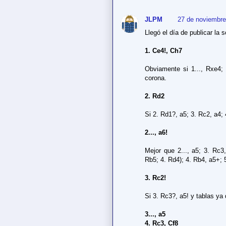
JLPM
27 de noviembre
Llegó el día de publicar la s
1. Ce4!, Ch7
Obviamente si 1..., Rxe4; 
corona.
2. Rd2
Si 2. Rd1?, a5; 3. Rc2, a4;
2..., a6!
Mejor que 2..., a5; 3. Rc3,
Rb5; 4. Rd4); 4. Rb4, a5+; 
3. Rc2!
Si 3. Rc3?, a5! y tablas ya 
3..., a5
4. Rc3, Cf8