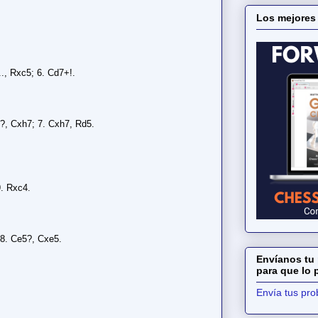
Los mejores
..., Rxc5; 6. Cd7+!.
7?, Cxh7; 7. Cxh7, Rd5.
9. Rxc4.
 8. Ce5?, Cxe5.
Envíanos tu 
para que lo
Envía tus pr