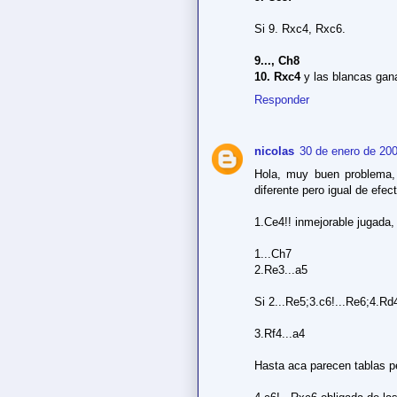
Si 9. Rxc4, Rxc6.
9..., Ch8
10. Rxc4
y las blancas gan
Responder
nicolas
30 de enero de 200
Hola, muy buen problema, 
diferente pero igual de efect
1.Ce4!! inmejorable jugada, 
1...Ch7
2.Re3...a5
Si 2...Re5;3.c6!...Re6;4.R
3.Rf4...a4
Hasta aca parecen tablas p