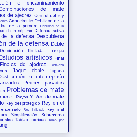
acción o encaminamiento
Combinaciones de mate
es de ajedrez
Control del rey
Cortocircuito
Debilidad de la
tánea
idad de la primera
Debilidad de la
Defensa activa
dad de la séptima
 de la defensa
Descubierta
ón de la defensa
Doble
Dominación
Enfilada
Enroque
Estudios artísticos
Final
Finales de ajedrez
Fortaleza
Jaque doble
nuo
Jugada
Obstrucción o intercepción
anzados
Peones pasados
Problemas de mate
ada
 menor
Red de mate
Rayos X
do
Rey en el
Rey desprotegido
 encerrado
Rey mal
Rey infiltrado
tura
Simplificación
Sobrecarga
ionales
Tablas teóricas
Tema por
ang