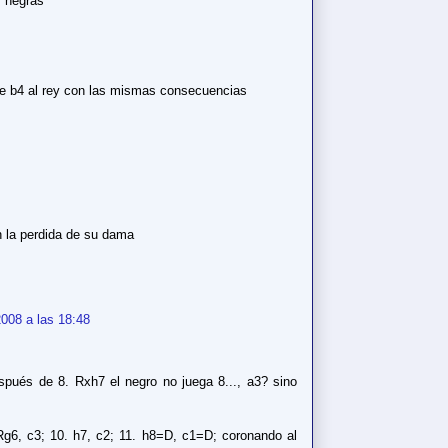
s negras
le b4 al rey con las mismas consecuencias
 la perdida de su dama
008 a las 18:48
espués de 8. Rxh7 el negro no juega 8..., a3? sino
 Rg6, c3; 10. h7, c2; 11. h8=D, c1=D; coronando al